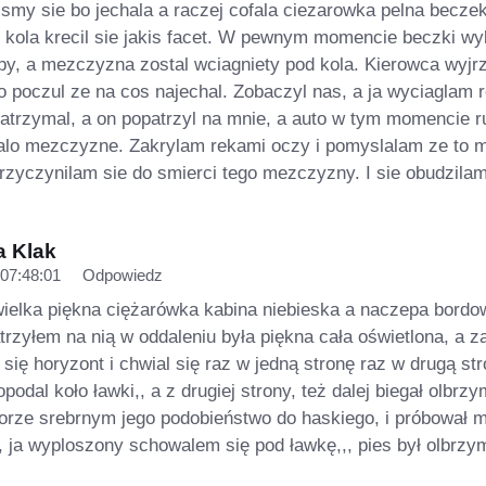
ismy sie bo jechala a raczej cofala ciezarowka pelna beczek
o kola krecil sie jakis facet. W pewnym momencie beczki wyl
py, a mezczyzna zostal wciagniety pod kola. Kierowca wyjrz
o poczul ze na cos najechal. Zobaczyl nas, a ja wyciaglam 
zatrzymal, a on popatrzyl na mnie, a auto w tym momencie r
halo mezczyzne. Zakrylam rekami oczy i pomyslalam ze to 
przyczynilam sie do smierci tego mezczyzny. I sie obudzilam
a Klak
07:48:01
Odpowiedz
 wielka piękna ciężarówka kabina niebieska a naczepa bordo
atrzyłem na nią w oddaleniu była piękna cała oświetlona, a z
się horyzont i chwial się raz w jedną stronę raz w drugą str
opodal koło ławki,, a z drugiej strony, też dalej biegał olbrzy
lorze srebrnym jego podobieństwo do haskiego, i próbował 
 ja wyploszony schowalem się pod ławkę,,, pies był olbrz