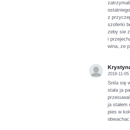
zatrzymal
ostatnieg
z przycze
szoferki b
zeby sie 
i przejec
wina, ze 
Krystyn
2018-11-05 
Snila się
stała ja p
przesuwal 
ja stałem 
pies w ko
obwachac,