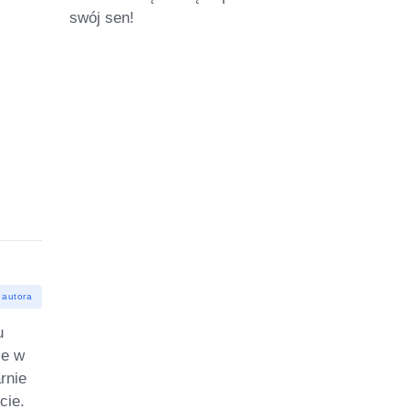
swój sen!
 autora
u
ie w
rnie
cie.