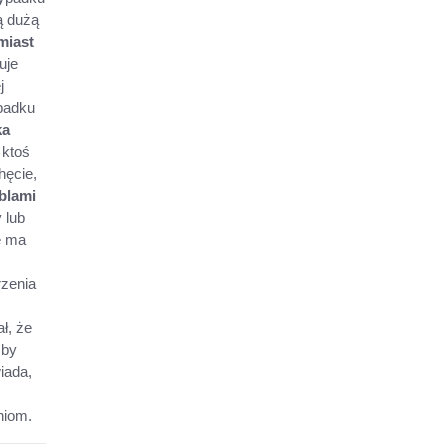
ą dużą
miast
uje
j
ypadku
ka
 ktoś
hęcie,
blami
 lub
e ma
rzenia
ł, że
 by
iada,
niom.