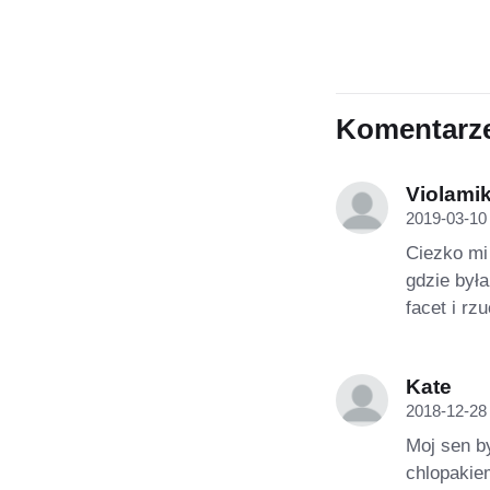
Komentarz
Violami
2019-03-10
Ciezko mi
gdzie był
facet i rz
Kate
2018-12-28
Moj sen b
chlopakie