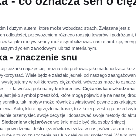
a - co oznacza sen o ci
kim i dużym autem, które może wzbudzać strach. Związana jest z
h odległości, przewożeniem różnego rodzaju towarów i podróżami, 
arówka jako motyw senny może symbolizować nasze ambicje, energi
naszym życiem zawodowym lub też materialnym.
a - znaczenie snu
ącej ciężarki najczęściej można interpretować jako nadchodzącą kor
 wykorzystać. Wiele będzie zależało jednak od naszego zaangażowani
e występujemy w roli kierowcy ciężarówki, wówczas może to oznacz
es – z łatwością pokonamy konkurentów.
Ciężarówka uszkodzona
na jest jako symbol przeszkód, które mogą pojawić się na naszej dro
ług sennika, taki motyw może również zwiastować pewne zaskakujące
ienia. Auto, które ugrzęzło na trasie, to z kolei przestroga przed wy
okładnie przemyśleć swoje decyzje i dopasować swoje metody do aktu
.
Siedzenie w ciężarówce
we śnie może być dla osoby śniącej
ia i powodzenia. Jeśli ciężarówka wjeżdża w nas, wówczas można
ko duże ryzyko zniszczenia nas lub całej grupy społecznej. W tym pr