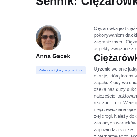
Sennik: Ciężarówk
Ciężarówka jest cięż
pokonywaniem dalekic
zagranicznymi. Cięż
aspekty związane z 
Ciężarówk
Anna Gacek
Ujrzenie we śnie jad
Zobacz artykuły tego autora
okazję, którą trzeba
zapału. Kiedy we śni
czeka nas duży sukc
najczęściej traktowa
realizacji celu. Wed
nieprzewidziane opóźn
złej drogi. Należy d
zastanych warunków
zapowiedzią szczęśc
zinterpretować to ja