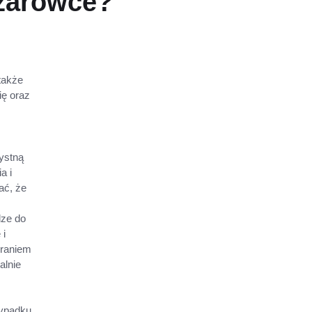
ężarówce?
także
ę oraz
zystną
a i
ać, że
dze do
 i
braniem
alnie
zypadku