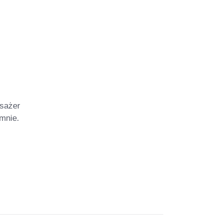
asażer
 mnie.