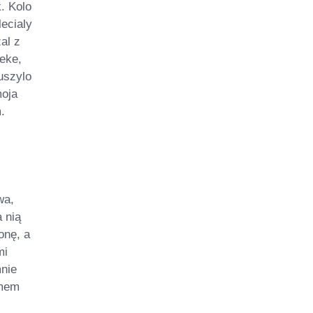
. Kolo
ecialy
al z
reke,
uszylo
moja
.
wa,
a nią
onę, a
mi
mnie
ymem