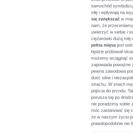
samochód symbolizuje
siłę i wpływają na wy
się zwiększać
w miar
nam, że przeceniamy 
uwierzyć w siebie i 
ciężarówki dużą rolę 
pełna mięsa
jest ost
będzie próbował skus
możemy wciągnąć się
zapowiada poważne z
pewna zawodowa podró
dość silne i niezaspo
strachu. W snach mę
pójścia do przodu. T
porusza się po drodz
nie poradzimy sobie 
móc zastanowić się 
że w naszym życiu po
prawdopodobnie nie 