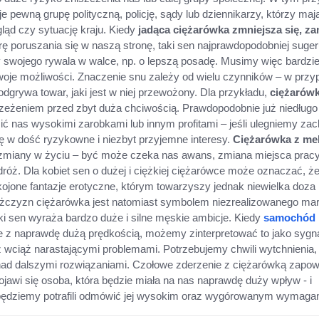
 pewną grupę polityczną, policję, sądy lub dziennikarzy, którzy maj
gląd czy sytuację kraju. Kiedy
jadąca ciężarówka zmniejsza się, za
ę poruszania się w naszą stronę, taki sen najprawdopodobniej suger
swojego rywala w walce, np. o lepszą posadę. Musimy więc bardzie
swoje możliwości. Znaczenie snu zależy od wielu czynników – w prz
odgrywa towar, jaki jest w niej przewożony. Dla przykładu,
ciężarów
rzeżeniem przed zbyt duża chciwością. Prawdopodobnie już niedługo
ić nas wysokimi zarobkami lub innym profitami – jeśli ulegniemy zac
 w dość ryzykowne i niezbyt przyjemne interesy.
Ciężarówka z me
miany w życiu – być może czeka nas awans, zmiana miejsca pracy
ż. Dla kobiet sen o dużej i ciężkiej ciężarówce może oznaczać, ż
kojone fantazje erotyczne, którym towarzyszy jednak niewielka doza
żczyzn ciężarówka jest natomiast symbolem niezrealizowanego ma
aki sen wyraża bardzo duże i silne męskie ambicje. Kiedy
samochód
e z naprawdę dużą prędkością, możemy zinterpretować to jako sygna
z wciąż narastającymi problemami. Potrzebujemy chwili wytchnienia,
nad dalszymi rozwiązaniami. Czołowe zderzenie z ciężarówką zapow
jawi się osoba, która będzie miała na nas naprawdę duży wpływ - i
będziemy potrafili odmówić jej wysokim oraz wygórowanym wymaga