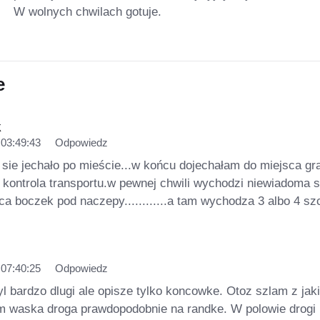
W wolnych chwilach gotuje.
e
k
 03:49:43
Odpowiedz
 sie jechało po mieście...w końcu dojechałam do miejsca gr
a kontrola transportu.w pewnej chwili wychodzi niewiadoma 
uca boczek pod naczepy............a tam wychodza 3 albo 4 sz
 07:40:25
Odpowiedz
yl bardzo dlugi ale opisze tylko koncowke. Otoz szlam z jak
m waska droga prawdopodobnie na randke. W polowie drogi