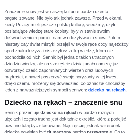
Znaczenie snów jest w naszej kulturze bardzo często
bagatelizowane. Nie było tak jednak zawsze. Przed wiekami,
kiedy Polacy mieli jeszcze polską kulturę, wiedźmy, czyli
posiadające wiedzę stare kobiety, były w stanie swoim
doświadczeniem pomóc nam w odczytywaniu snów. Potem
niestety cały świat mistyki przejęli w swoje ręce obcy najeźdźcy
spod znaku krzyża i niszczyli wszelką wiedzę, która nie
pochodziła od nich. Sennik był jedną z takich utraconych
dziedzin wiedzy, ale na szczęście dzisiaj udało nam się już
odtworzyć cześć zapomnianych wierzeń oraz ludowych
mądrości, a nawet poszerzyć swoje horyzonty w tej kwestii,
dzięki czemu możemy się dowiedzieć, co oznaczał chociażby
jeden z najważniejszych symboli sennych:
dziecko na rękach
.
Dziecko na rękach – znaczenie snu
Sennik prezentuje
dziecko na rękach
w bardzo różnych
ujęciach i często trudno jest dokładnie określić, które z podejść
powinno tutaj być stosowane. Najczęściej jednak wizerunek
dziecka powinien być
tłumaczony
bardzo
przewrotnie
. Co to