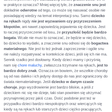
w praktyce oznacza? Mniej więcej tyle, że
znaczenie snu jest
dokładnie
odwrotne
od tego, co może się nasuwać osobie nie
posiadającej wiedzy na temat interpretacji snu. Samo
dziecko
na rękach
nigdy
nie jest wyzwaniem czy przyrzeczeniem
kłopotów
, ani nawet zapowiedzią pojawienia się dziecka. Jest
to raczej przyrzeczenie od losu, że
przyszłość będzie bardzo
bogata
. Wcale nie musi to oznaczać, że będzie w niej dziecko,
bo dziecko to wydatki, a znaczenie snu odnosi się do
bogactwa
materialnego
. Nie jest to też jednak zaprzeczenie i ogóle snu
nie należy rozpatrywać w kontekście dzieci, jeśli się ich nie ma.
Sennik rzadko jest dosłowny. Kiedy dzieci mamy i przyśnią
nam się
chore maluchy
, zwłaszcza trzymane na rękach,
jest to
bardzo dobry znak
. Oznacza on bowiem, że wszelkie choroby
są od nas daleko i ich jedyny dostęp do nas jest ograniczony do
świata niematerialnego. Jeśli
dziecko w danym czasie
choruje
, jego wyzdrowienie jest bardzo bliskie, a jeśli z
dzieckiem nic się nie dzieje, taki stan powinien się utrzymać
przynajmniej przez jakiś czas. Dość podobnie jest też w
przypadku dzieci bardzo niespokojnych oraz wiercących się
kiedy są na rękach lub starszych dzieci ciężko pracujących,