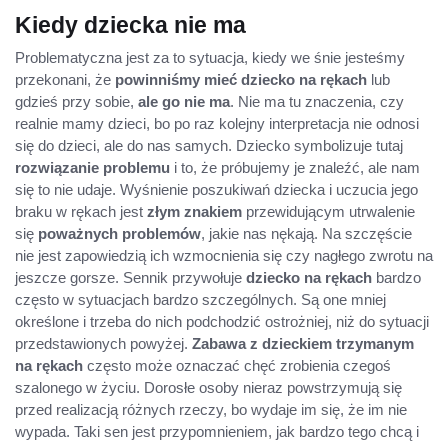
Kiedy dziecka nie ma
Problematyczna jest za to sytuacja, kiedy we śnie jesteśmy
przekonani, że
powinniśmy mieć dziecko na rękach
lub
gdzieś przy sobie,
ale go nie ma
. Nie ma tu znaczenia, czy
realnie mamy dzieci, bo po raz kolejny interpretacja nie odnosi
się do dzieci, ale do nas samych. Dziecko symbolizuje tutaj
rozwiązanie problemu
i to, że próbujemy je znaleźć, ale nam
się to nie udaje. Wyśnienie poszukiwań dziecka i uczucia jego
braku w rękach jest
złym znakiem
przewidującym utrwalenie
się
poważnych problemów
, jakie nas nękają. Na szczęście
nie jest zapowiedzią ich wzmocnienia się czy nagłego zwrotu na
jeszcze gorsze. Sennik przywołuje
dziecko na rękach
bardzo
często w sytuacjach bardzo szczególnych. Są one mniej
określone i trzeba do nich podchodzić ostrożniej, niż do sytuacji
przedstawionych powyżej.
Zabawa z dzieckiem trzymanym
na rękach
często może oznaczać chęć zrobienia czegoś
szalonego w życiu. Dorosłe osoby nieraz powstrzymują się
przed realizacją różnych rzeczy, bo wydaje im się, że im nie
wypada. Taki sen jest przypomnieniem, jak bardzo tego chcą i