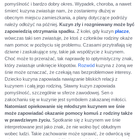
pomyślność i bardzo dobry okres. Wypadek, choroba, a nawet
śmierć kuzyna zwiastuje nam, że zostaniemy dłużej w
obecnym miejscu zamieszkania, a plany dotyczące podróży
należy odłożyć na później.
Kuzyn zły i rozgniewany może być
zapowiedzią otrzymania spadku.
Z kolei, gdy kuzyn
płacze
,
wówczas taki sen zwiastuje, że ktoś z członków rodziny okaże
nam pomoc w pozbyciu się problemu. Czasami przytrafiają się
dziwne i zaskakujące sny, takie jak współżycie z kuzynem.
Choć może to przerażać, tak naprawdę to optymistyczny znak,
który zwiastuje uniknięcie kłopotów.
Rozwód
kuzyna z żoną we
śnie może oznaczać, że czekają nas bezproblemowe interesy.
Dziecko kuzyna zapowiada nawiązanie bliskich relacji z
kuzynem i całą jego rodziną. Sławny kuzyn zapowiada
pomyślność, szczególnie w sferze zawodowej. Sen o
zakochaniu się w kuzynie jest symbolem zakazanej miłości.
Natomiast opiekowanie się młodszym kuzynem we śnie
może zapowiadać okazanie pomocy komuś z rodziny także
w prawdziwym życiu.
Spotkanie się z kuzynem we śnie
interpretowane jest jako znak, że nie wolno być obłudnym
wobec ludzi. Takie zachowanie może sprawić, że odwrócą się