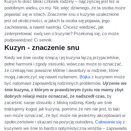
Kuzyn to dość bliski członek rodziny – najczęściej jest też w
podobnym wieku, co my. Nic więc dziwnego, że ta osoba może
pojawiać się w snach. Znaczenie snu o kuzynie uzależnione
jest od okoliczności, w jakich ta osoba się pojawia, jego
zachowania, a nawet nastroju. Chcesz wiedzieć, jak
zinterpretować swój sen o kuzynie? Przekonaj się, co może
podpowiedzieć Ci sennik.
Kuzyn - znaczenie snu
Kiedy we śnie osobę śniącą i jej kuzyna łączą przyjacielskie,
pełne harmonii i zgody stosunki, wówczas może to oznaczać,
że czekają nas poważne kłótnie i awantury w rodzinie, które
mogą zakończyć się nawet rozłamem.
Bójka
z kuzynem może
być natomiast zapowiedzią rodzinnych problemów.
Ujrzenie we
śnie kuzyna, z którym w prawdziwym życiu nie mamy zbyt
dobrych relacji może oznaczać, że nadszedł czas
, by
zacieśnić swoje stosunki z bliską rodziną. Kiedy we śnie
traktujemy kogoś jak kuzyna, pomimo że nim nie jest, to taki
sen może oznaczać, że być może nie jesteśmy akceptowani w
społeczeństwie i skazani na pozycję outsidera.
Całowanie się
z
kuzynem we śnie to bardzo optymistyczna wróżba – zapowiada