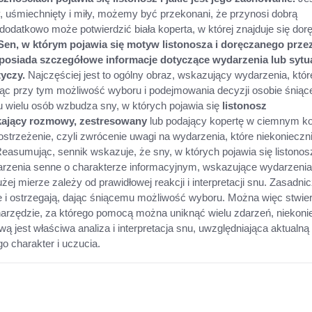
y, uśmiechnięty i miły, możemy być przekonani, że przynosi dobrą
dodatkowo może potwierdzić biała koperta, w której znajduje się do
Sen, w którym pojawia się motyw listonosza i doręczanego prze
 posiada szczegółowe informacje dotyczące wydarzenia lub sytua
tyczy.
Najczęściej jest to ogólny obraz, wskazujący wydarzenia, któ
jąc przy tym możliwość wyboru i podejmowania decyzji osobie śniące
 wielu osób wzbudza sny, w których pojawia się
listonosz
ający rozmowy, zestresowany
lub podający kopertę w ciemnym ko
 ostrzeżenie, czyli zwrócenie uwagi na wydarzenia, które niekonieczn
easumując, sennik wskazuje, że sny, w których pojawia się listonosz
rzenia senne o charakterze informacyjnym, wskazujące wydarzenia
żej mierze zależy od prawidłowej reakcji i interpretacji snu. Zasadni
e i ostrzegają, dając śniącemu możliwość wyboru. Można więc stwier
 narzędzie, za którego pomocą można uniknąć wielu zdarzeń, niekoni
 jest właściwa analiza i interpretacja snu, uwzględniająca aktualną
go charakter i uczucia.