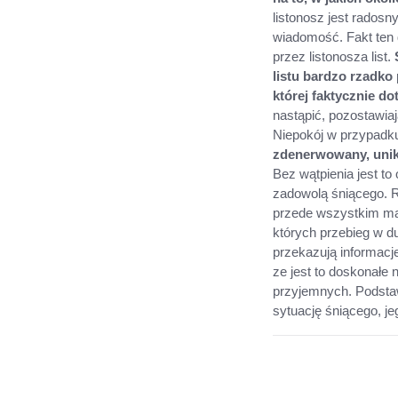
listonosz jest radosn
wiadomość. Fakt ten 
przez listonosza list.
listu bardzo rzadko
której faktycznie do
nastąpić, pozostawia
Niepokój w przypadku
zdenerwowany, unik
Bez wątpienia jest to
zadowolą śniącego. R
przede wszystkim ma
których przebieg w du
przekazują informacj
ze jest to doskonałe
przyjemnych. Podstawą
sytuację śniącego, je