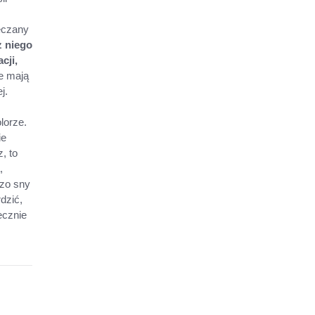
ręczany
z niego
cji,
re mają
j.
lorze.
ie
, to
,
czo sny
dzić,
ecznie