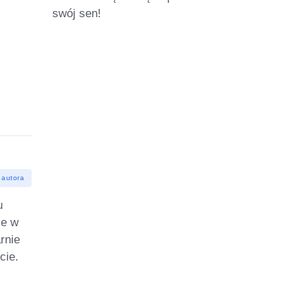
swój sen!
 autora
u
ie w
rnie
cie.