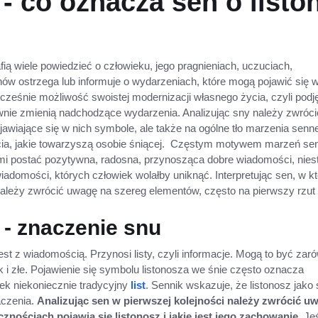
 - co oznacza sen o list
ią wiele powiedzieć o człowieku, jego pragnieniach, uczuciach,
nów ostrzega lub informuje o wydarzeniach, które mogą pojawić się 
cześnie możliwość swoistej modernizacji własnego życia, czyli podj
ywnie zmienią nadchodzące wydarzenia. Analizując sny należy zwróci
jawiające się w nich symbole, ale także na ogólne tło marzenia senn
ucia, jakie towarzyszą osobie śniącej. Częstym motywem marzeń se
ami postać pozytywna, radosna, przynosząca dobre wiadomości, niest
wiadomości, których człowiek wolałby uniknąć. Interpretując sen, w k
z należy zwrócić uwagę na szereg elementów, często na pierwszy rzut
 - znaczenie snu
est z wiadomością. Przynosi listy, czyli informacje. Mogą to być zar
 i złe. Pojawienie się symbolu listonosza we śnie często oznacza
ek niekoniecznie tradycyjny
list
. Sennik wskazuje, że listonosz jako
aczenia.
Analizując sen w pierwszej kolejności należy zwrócić u
icznościach pojawia się listonosz i jakie jest jego zachowanie.
Jeś