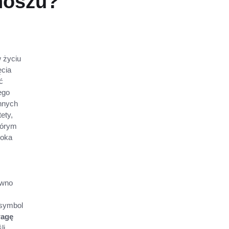
onoszu?
w życiu
ęcia
ć
ego
nnych
ety,
tórym
 oka
ówno
 symbol
wagę
li