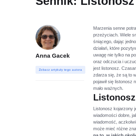
Sennik: Listonosz
Marzenia senne potraf
przeżyciach. Wiele s
śniącego, dając jedno
działań, które pozyt
uwagę nie tylko na po
Anna Gacek
oraz odczucia i ucz
jest listonosz. Czas
Zobacz artykuły tego autora
zdarza się, że są to 
pojawił się listonos
mało ważnych.
Listonosz
Listonosz kojarzony j
wiadomości dobre, jak
wiadomość, aczkolwi
może mieć różne zn
na to, w jakich okol