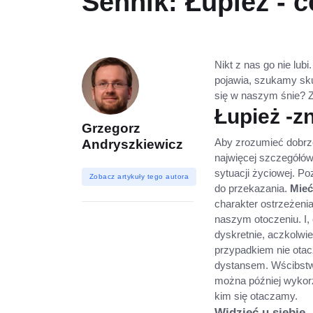
Sennik: Łupież - 
Nikt z nas go nie lubi
pojawia, szukamy sku
się w naszym śnie? 
Łupież -z
Grzegorz
Aby zrozumieć dobrze 
Andryszkiewicz
najwięcej szczegółów
sytuacji życiowej. Po
Zobacz artykuły tego autora
do przekazania.
Mieć
charakter ostrzeżeni
naszym otoczeniu. I, 
dyskretnie, aczkolwi
przypadkiem nie otacz
dystansem. Wścibstwo
można później wykorz
kim się otaczamy.
Widzieć u siebie.