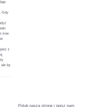
daje
. Gdy
gdyż
taki
e śnie
ie
pież z
gą
ty
 ale by
Polub naszą stronę i opisz nam