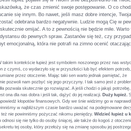
 wskazówką, że czas zmienić swoje postępowanie. O co chod
canie się innym. Bo nawet, jeśli masz dobre intencje, Twoj
zostać odebrana bardzo negatywnie. Ludzie mogą Cię w p
kutecznie omijać. A to z pewnością nie będzie miłe. Warto
dystansu do pewnych spraw. Zastanów się też, czy przypa
byt emocjonalną, która nie potrafi na zimno ocenić otaczając
 takim kontekście łupież jest symbolem noszonego przez nas wstyd
n z czymś, co wydarzyło się w przyszłości lub być efektem potrzeb,
umiane przez otoczenie. Mając taki sen warto jednak pamiętać, że
nie pozwoli nam pozbyć się jego przyczyny. I tak samo jest z probl
dła pozwala skutecznie go rozwiązać. A jeśli chodzi o jakąś potrzebę,
st ona dla nas dobra i jeśli tak, dążyć do jej realizacji.
Duży łupież.
S
 zapowiedź kłopotów finansowych. Gdy we śnie widzimy go w napraw
owinniśmy w najbliższym czasie bardzo uważać na podejmowane dec
e też nie powinniśmy pożyczać nikomu pieniędzy.
Widzieć łupież u 
dnosi się nie tylko do osoby śniącej, ale także do kogoś z otoczeni
kretu tej osoby, który przełoży się na zmianę sposobu jej postrzega