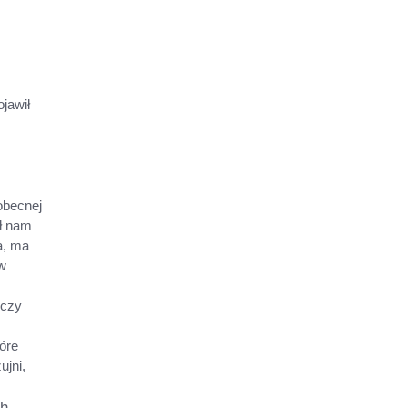
?
jawił
obecnej
ał nam
a, ma
 w
 czy
óre
ujni,
ch