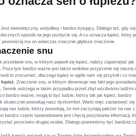
co oznacza sen o łupieżu
. Jest nieestetyczny, wstydliwy i bardzo irytujący. Dlatego też, gdy się
tecznych sposób na jego pozbycie się. A co oznacza łupież, który po
Z pewnością ma on wówczas znacznie głębsze znaczenie.
naczenie snu
przesłanie snu, w którym pojawił się łupież, należy zapamiętać jak
. Poza tym bardzo ważne jest także wnikliwe przyjrzenie się naszej 
zwoli to zrozumieć, dlaczego łupież w ogóle nam się przyśnił i co mi
 łupież.
Znaczenie snu, w którym denerwuje nas fakt jego posiadani
a. Sennik ostrzega w takim przypadku przed zbyt wścibskimi ludźmi
co bardzo ważne, mogą to być ludzie, którzy tak jak łupież, bardzo
ek skutecznie powodują nasz dyskomfort. Warto więc zastanowić się
ają nas ludzie, którzy powodują, że inni zaczynają patrzeć na nas z
 bardzo często spowodowane jest chęcią pozyskania informacji, kt
ystać przeciwko drugiej osobie. Dlatego powinniśmy być bardziej cz
Jeśli łupież pojawił się w Twoim śnie bezpośrednio na Twoi