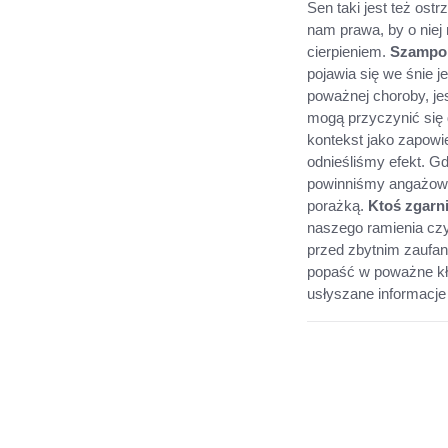
Sen taki jest też ost
nam prawa, by o nie
cierpieniem.
Szampon
pojawia się we śnie j
poważnej choroby, je
mogą przyczynić się
kontekst jako zapowie
odnieśliśmy efekt. Gd
powinniśmy angażować 
porażką.
Ktoś zgarni
naszego ramienia czy 
przed zbytnim zaufa
popaść w poważne kło
usłyszane informacj