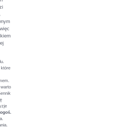
zi
a
ewnym
 więc
dkiem
ej
u.
 które
emem.
 warto
ennik
dę
yzje
kogoś.
a.
nia.