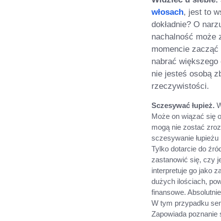
włosach
, jest to
dokładnie? O narzu
nachalność może 
momencie zacząć s
nabrać większego 
nie jesteś osobą z
rzeczywistości.
Sczesywać łupież.
W
Może on wiązać się o
mogą nie zostać zroz
sczesywanie łupieżu 
Tylko dotarcie do źró
zastanowić się, czy je
interpretuje go jako
dużych ilościach, p
finansowe. Absolutni
W tym przypadku sen o
Zapowiada poznanie se