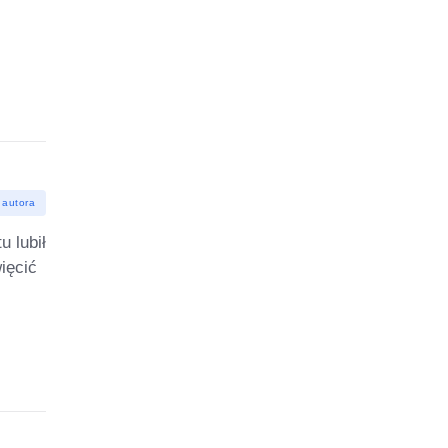
 autora
u lubił
ięcić