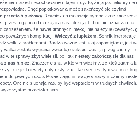
rzeżeniem przed niedochowaniem tajemnicy. To, że ją poznaliśmy nie 
j rozpowiadać. Chęć poplotkowania może zakończyć się czyimś
 przeciwłupieżowy.
Również on ma swoje symboliczne znaczenie
est przestrogą przed czekającą nas infekcją. I choć nie oznacza ona
st ostrzeżeniem, że nawet drobnych infekcji nie należy lekceważyć, 
 do poważnych komplikacji.
Walczyć z łupieżem.
Sennik interpretuje 
dź walki z problemami. Bardzo ważne jest tutaj zapamiętanie, jaki w
y walka została wygrana, zwiastuje sukces. Jeśli ją przegraliśmy – n
w te sprawy zbyt wiele sił, bo i tak niestety zakończą się dla nas
a z nas łupież.
Znaczenie snu, w którym widzimy, że ktoś zgarnia łu
szyi, nie jest niestety optymistyczne. Taki sen jest typową przestro
niem do pewnych osób. Powierzając im swoje sprawy możemy nieste
poty. One nie słuchają nas, by być wsparciem w trudnych chwilach,
e wykorzystać przeciwko nam.