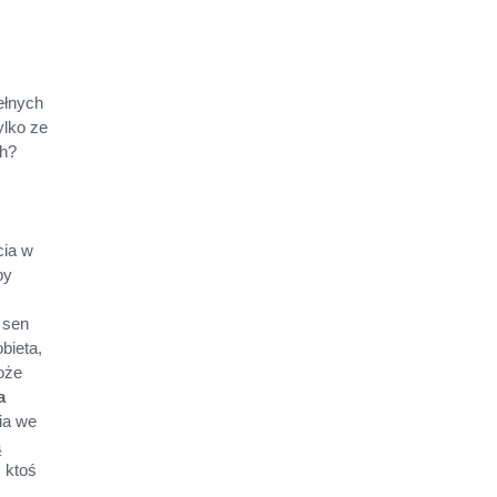
ełnych
ylko ze
ch?
cia w
by
 sen
bieta,
oże
a
ia we
ą
 ktoś