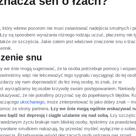
oznacza sen o łzach?
, który wbrew pozorom nie musi zwiastować nadejścia smutnych i p
 Łzy są sposobem wyrażania różnego rodzaju uczuć, płaczemy nie t
także ze szczęścia. Jakie zatem jest właściwe znaczenie snu o łza
ennik.
czenie snu
by we śnie mogą sugerować, że ta osoba potrzebuje pomocy i wspar
winniśmy więc nie lekceważyć tego sygnału i wyciągnąć do tej oso
zdarzy się nam doprowadzić do łez inną osobę, to znak, że w
ież wyrządzamy tej osobie krzywdę swoim postępowaniem. Niekiedy
azywać, że nie potrafimy przyznać się do popełnianych błędów. Ko
płaczącego
ukochanego
, może zinterpretować to jako dobry znak – m
pomoc ze strony partnera.
Łzy we śnie mogą ogólnie wskazywać n
o bądź też depresję i ciągłe użalanie się nad sobą.
Łzy szczęśc
prawdziwym życiu brakuje nam bliskiej osoby, tęsknimy za prawdziw
y wywołane smutkiem nakazują, by przestać myśleć wyłącznie o sobie,
wsparcia. Przebywanie wśród płaczących osób ostrzega nas przed