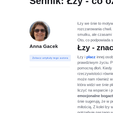
Sennik: Łzy - co 
Łzy we śnie to motyw
rozczarowania chwil.
smutku, ale czasami 
Oto, co podpowiada s
Łzy - zna
Anna Gacek
Łzy i
płacz
innej oso
Zobacz artykuły tego autora
prawdziwym życiu. Po
pomocną dłoń. Kiedy 
rzeczywistości równ
może nam również wsk
która widzi we śnie 
liczyć na wsparcie i 
emocjonalne bogactw
śnie sugerują, że w 
miłością. Z kolei łz
potrzebuje naszego 