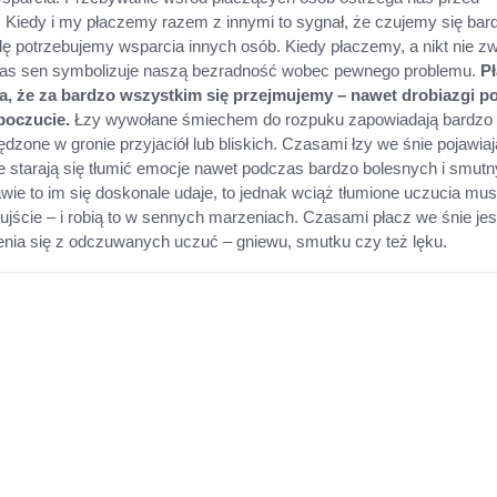
Kiedy i my płaczemy razem z innymi to sygnał, że czujemy się bar
dę potrzebujemy wsparcia innych osób. Kiedy płaczemy, a nikt nie z
as sen symbolizuje naszą bezradność wobec pewnego problemu.
P
 że za bardzo wszystkim się przejmujemy – nawet drobiazgi po
poczucie.
Łzy wywołane śmiechem do rozpuku zapowiadają bardzo
dzone w gronie przyjaciół lub bliskich. Czasami łzy we śnie pojawiaj
e starają się tłumić emocje nawet podczas bardzo bolesnych i smut
wie to im się doskonale udaje, to jednak wciąż tłumione uczucia mu
ujście – i robią to w sennych marzeniach. Czasami płacz we śnie jes
ia się z odczuwanych uczuć – gniewu, smutku czy też lęku.