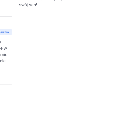
swój sen!
 autora
u
ie w
rnie
cie.