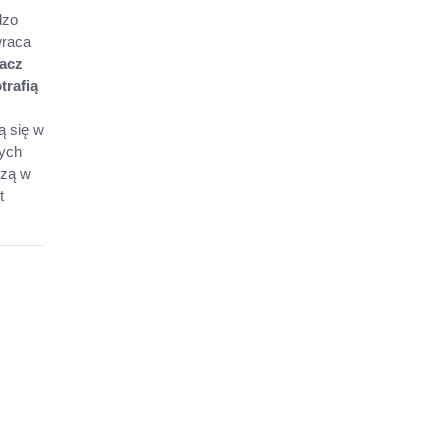
dzo
wraca
łacz
trafią
ą się w
nych
szą w
t