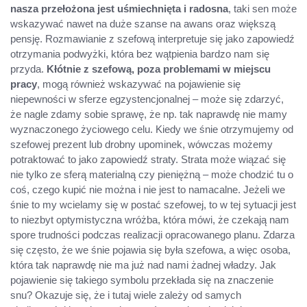
nasza przełożona jest uśmiechnięta i radosna
, taki sen może
wskazywać nawet na duże szanse na awans oraz większą
pensję. Rozmawianie z szefową interpretuje się jako zapowiedź
otrzymania podwyżki, która bez wątpienia bardzo nam się
przyda.
Kłótnie z szefową, poza problemami w miejscu
pracy
, mogą również wskazywać na pojawienie się
niepewności w sferze egzystencjonalnej – może się zdarzyć,
że nagle zdamy sobie sprawę, że np. tak naprawdę nie mamy
wyznaczonego życiowego celu. Kiedy we śnie otrzymujemy od
szefowej prezent lub drobny upominek, wówczas możemy
potraktować to jako zapowiedź straty. Strata może wiązać się
nie tylko ze sferą materialną czy pieniężną – może chodzić tu o
coś, czego kupić nie można i nie jest to namacalne. Jeżeli we
śnie to my wcielamy się w postać szefowej, to w tej sytuacji jest
to niezbyt optymistyczna wróżba, która mówi, że czekają nam
spore trudności podczas realizacji opracowanego planu. Zdarza
się często, że we śnie pojawia się była szefowa, a więc osoba,
która tak naprawdę nie ma już nad nami żadnej władzy. Jak
pojawienie się takiego symbolu przekłada się na znaczenie
snu? Okazuje się, że i tutaj wiele zależy od samych