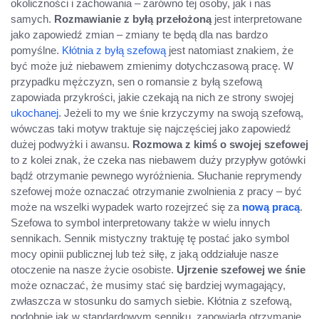
okoliczności i zachowania – zarówno tej osoby, jak i nas
samych.
Rozmawianie z byłą przełożoną
jest interpretowane
jako zapowiedź zmian – zmiany te będą dla nas bardzo
pomyślne.
Kłótnia z byłą szefową
jest natomiast znakiem, że
być może już niebawem zmienimy dotychczasową pracę. W
przypadku mężczyzn, sen o romansie z byłą szefową
zapowiada przykrości, jakie czekają na nich ze strony swojej
ukochanej
. Jeżeli to my we śnie krzyczymy na swoją szefową,
wówczas taki motyw traktuje się najczęściej jako zapowiedź
dużej podwyżki i awansu.
Rozmowa z kimś o swojej szefowej
to z kolei znak, że czeka nas niebawem duży przypływ gotówki
bądź otrzymanie pewnego wyróżnienia. Słuchanie reprymendy
szefowej może oznaczać otrzymanie zwolnienia z pracy – być
może na wszelki wypadek warto rozejrzeć się za
nową pracą
.
Szefowa to symbol interpretowany także w wielu innych
sennikach. Sennik mistyczny traktuję tę postać jako symbol
mocy opinii publicznej lub też siłę, z jaką oddziałuje nasze
otoczenie na nasze życie osobiste.
Ujrzenie szefowej we śnie
może oznaczać, że musimy stać się bardziej wymagający,
zwłaszcza w stosunku do samych siebie. Kłótnia z szefową,
podobnie jak w standardowym senniku, zapowiada otrzymanie