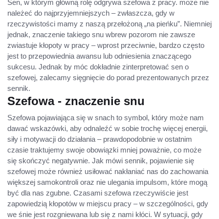
Sen, w którym główną rolę odgrywa szefowa z pracy. może nie
należeć do najprzyjemniejszych – zwłaszcza, gdy w
rzeczywistości mamy z naszą przełożoną „na pieńku”. Niemniej
jednak, znaczenie takiego snu wbrew pozorom nie zawsze
zwiastuje kłopoty w pracy – wprost przeciwnie, bardzo często
jest to przepowiednia awansu lub odniesienia znaczącego
sukcesu. Jednak by móc dokładnie zinterpretować sen o
szefowej, zalecamy sięgnięcie do porad prezentowanych przez
sennik.
Szefowa - znaczenie snu
Szefowa pojawiająca się w snach to symbol, który może nam
dawać wskazówki, aby odnaleźć w sobie trochę więcej energii,
siły i motywacji do działania – prawdopodobnie w ostatnim
czasie traktujemy swoje obowiązki mniej poważnie, co może
się skończyć negatywnie. Jak mówi sennik, pojawienie się
szefowej może również usiłować nakłaniać nas do zachowania
większej samokontroli oraz nie ulegania impulsom, które mogą
być dla nas zgubne. Czasami szefowa rzeczywiście jest
zapowiedzią kłopotów w miejscu pracy – w szczególności, gdy
we śnie jest rozgniewana lub się z nami kłóci. W sytuacji, gdy