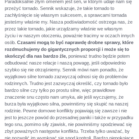
Paradoksalnie złym omenem jest sen, w którym udaje nam się
przeżyć tornado. Sennik wskazuje, że takie tornado to
zachłyśnięcie się własnym sukcesem, a sprawcami tornada
jesteśmy właśnie my. Nasza podświadomość ostrzega nas, że
przez takie tornado, jakie urządzamy właśnie we własnym
życiu i w naszym otoczeniu, poważnie tracimy w oczach innych
osób.
Czasami mogą to być naprawdę drobne sprawy, które
rozdmuchujemy do gigantycznych proporcji i może się to
skończyć dla nas bardzo źle,
ponieważ trudno będzie potem
odbudować nasze relacje i naszą powagę, jeśli odpowiednio
szybko się nie otrząśniemy. Sennik mówi nam ponadto, że
wyjątkowo silne tornado zazwyczaj odnosi się do problemów
rodzinnych. Trudno jest zazwyczaj określić, czy tornado było
bardzo silne czy tylko po prostu silne, więc prawidłowe
znaczenie snu często nam umyka, ale jeśli wyczujemy, że
burza była wyjątkowo silna, powinniśmy się skupić na naszej
rodzinie. Pewne domowe konflikty pojawiają się zawsze i nie
jest to jeszcze powód do przesadnej paniki i także w przypadku
tego snu, pomimo siły zjawisk, nie powinniśmy spodziewać się
zbyt poważnych następstw konfliktu. Trzeba tylko uważać, by
nie pozwolić im wymknąć się spod kontroli. Bardzo niepokojące