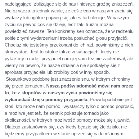
nadciągające, zbliżające się do nas i niosące groźbę zniszczeń.
Nie oznacza to jednak wcale, że coś złego w naszym życiu się
wydarzy lub ogólnie pojawią się jakieś turbulencje. W naszym
życiu na pewno coś się dzieje, lecz taki truizm można
powiedzieć zawsze. Ten konkretny sen oznacza, że w radzeniu
sobie z tymi wydarzeniami trzeba posłuchać głosu przyjaciół.
Chociaż nie jesteśmy przekonani do ich rad, powinniśmy z nich
skorzystać. Jest to istotne także w sytuacjach, kiedy nie
pytaliśmy o radę i przyjaciel nam jej sam też nie zaoferował, ale
wiemy na pewno, że nasze działania nie spotkałyby się z
aprobatą przyjaciela lub zrobiłby coś w inny sposób.
Stosunkowo podobne jest znaczenie snu, w którym chronimy
się przed tornadem.
Nasza podświadomość mówi nam przez
to, że z kłopotów w naszym życiu powinniśmy się
wykaraskać dzięki pomocy przyjaciela.
Prawdopodobnie jest
ktoś, kto może nam pomóc i wystarczy tylko o pomoc poprosić,
a możliwe jest też, że sennik pokazuje tornado jako
okoliczności, w których możliwość pomocy może się ujawnić.
Dlatego zastanówmy się, czy kiedy będzie się źle działo, nie
będziemy przypadkiem w stanie oprzeć się na kimś innym.