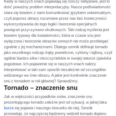
Kiedy w naszych snach pojawiają się rzeczy nietypowe, jest to
dość poważny problem interpretacyjny. Nasza podświadomość
stara się bowiem z nami komunikować językiem uniwersalnym,
czyli poprzez obrazy rozumiane przez nas bez konieczności
wykorzystywania do tego logiki i tworzenia specjalnych
powiązań przyczynowo-skutkowych. Taki rodzaj myślenia jest
bowiem typowy dla świadomości, która w czasie snu jest
wyłączona i tworzenie obrazów sennych nie może przebiegać
zgodnie z jej mechanizmami. Dlatego sennik definiuje tornado
jako wszelkiego rodzaju trąby powietrzne, cyklony i tajfuny, czyli
ogólnie bardzo silne i niszczycielskie w swojej naturze zjawiska
pogodowe. Ich pojawienie się w naszych snach należy
interpretować w taki sam sposób niezależnie od szczegółów
widzianego we śnie obrazu. A jakie jest konkretnie znaczenie
snu z tornadem w roli głównej? Sprawdźmy.
Tornado – znaczenie snu
Jak w większości przypadków snów, znaczenie snu
prezentującego tornado zależne jest od sytuacji, w jakiej taka
burza
się pojawia i naszego stosunku do niej. Sennik
przewiduje, że najczęściej będziemy widzieli tornado dopiero