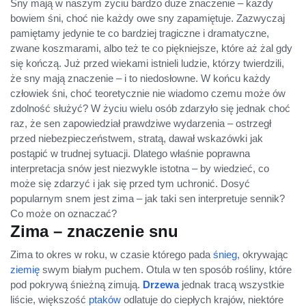
Sny mają w naszym życiu bardzo duże znaczenie – każdy
bowiem śni, choć nie każdy owe sny zapamiętuje. Zazwyczaj
pamiętamy jedynie te co bardziej tragiczne i dramatyczne,
zwane koszmarami, albo też te co piękniejsze, które aż żal gdy
się kończą. Już przed wiekami istnieli ludzie, którzy twierdzili,
że sny mają znaczenie – i to niedosłowne. W końcu każdy
człowiek śni, choć teoretycznie nie wiadomo czemu może ów
zdolność służyć? W życiu wielu osób zdarzyło się jednak choć
raz, że sen zapowiedział prawdziwe wydarzenia – ostrzegł
przed niebezpieczeństwem, stratą, dawał wskazówki jak
postąpić w trudnej sytuacji. Dlatego właśnie poprawna
interpretacja snów jest niezwykle istotna – by wiedzieć, co
może się zdarzyć i jak się przed tym uchronić. Dosyć
popularnym snem jest zima – jak taki sen interpretuje sennik?
Co może on oznaczać?
Zima – znaczenie snu
Zima to okres w roku, w czasie którego pada
śnieg
, okrywając
ziemię
swym białym puchem. Otula w ten sposób rośliny, które
pod pokrywą śnieżną zimują.
Drzewa
jednak tracą wszystkie
liście, większość
ptaków
odlatuje do ciepłych krajów, niektóre