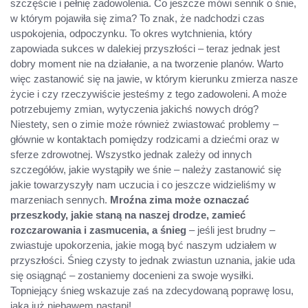
szczęście i pełnię zadowolenia. Co jeszcze mówi sennik o śnie,
w którym pojawiła się zima? To znak, że nadchodzi czas
uspokojenia, odpoczynku. To okres wytchnienia, który
zapowiada sukces w dalekiej przyszłości – teraz jednak jest
dobry moment nie na działanie, a na tworzenie planów. Warto
więc zastanowić się na jawie, w którym kierunku zmierza nasze
życie i czy rzeczywiście jesteśmy z tego zadowoleni. A może
potrzebujemy zmian, wytyczenia jakichś nowych dróg?
Niestety, sen o zimie może również zwiastować problemy –
głównie w kontaktach pomiędzy rodzicami a dziećmi oraz w
sferze zdrowotnej. Wszystko jednak zależy od innych
szczegółów, jakie wystąpiły we śnie – należy zastanowić się
jakie towarzyszyły nam uczucia i co jeszcze widzieliśmy w
marzeniach sennych.
Mroźna zima może oznaczać
przeszkody, jakie staną na naszej drodze, zamieć
rozczarowania i zasmucenia, a śnieg
– jeśli jest brudny –
zwiastuje upokorzenia, jakie mogą być naszym udziałem w
przyszłości. Śnieg czysty to jednak zwiastun uznania, jakie uda
się osiągnąć – zostaniemy docenieni za swoje wysiłki.
Topniejący śnieg wskazuje zaś na zdecydowaną poprawę losu,
jaka już niebawem nastąpi!