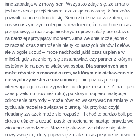
inne zapadają w zimowy sen. Wszystko zdaje się, że umarło –
jest w okresie przejściowym, czekając na wiosnę, która znów
pozwoli naturze odrodzić się. Sen o zimie oznacza zatem, że
coś w naszym życiu ulegnie spowolnieniu, że nadchodzi czas
przejściowy, a realizację niektórych spraw należy pozostawić
na bardziej sprzyjający moment. Zima we śnie może jednak
oznaczać czas zamrożenia nie tylko naszych planów i celów,
ale w ogóle uczuć – może nadchodzi jakiś czas uśpienia w
miłości, gdy zaczniemy się zastanawiać, czy partner z którym
jesteśmy to na pewno właściwa osoba.
Dla samotnych sen
może również oznaczać okres, w którym nic ciekawego się
nie wydarzy w sferze uczuciowej
– nie poznają nikogo
interesującego i na niczyj widok nie drgnie im serce. Zima – jako
czas przełomu (również roku), po którym dopiero następuje
odrodzenie przyrody – może również wskazywać na zmiany w
życiu, ale raczej te związane z utratą. Na przykład czyjś
nieudany związek może się rozpaść – i choć to bardzo boli, po
okresie uśpienia uczuć, pustki emocjonalnej nastąpi prawdziwe,
wiosenne odrodzenie. Może się okazać, że dobrze się stało –
nowy związek, który pojawi się za jakiś czas przyniesie bowiem