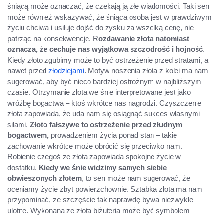
śniącą może oznaczać, że czekają ją złe wiadomości. Taki sen
może również wskazywać, że śniąca osoba jest w prawdziwym
życiu chciwa i usiłuje dojść do zysku za wszelką cenę, nie
patrząc na konsekwencje. R
ozdawanie złota natomiast
oznacza, że cechuje nas wyjątkowa szczodrość i hojność
.
Kiedy złoto zgubimy może to być ostrzeżenie przed stratami, a
nawet przed
złodziejami
. Motyw noszenia złota z kolei ma nam
sugerować, aby być nieco bardziej ostrożnym w najbliższym
czasie. Otrzymanie złota we śnie interpretowane jest jako
wróżbę bogactwa – ktoś wkrótce nas nagrodzi. Czyszczenie
złota zapowiada, że uda nam się osiągnąć sukces własnymi
siłami.
Złoto fałszywe to ostrzeżenie przed złudnym
bogactwem,
prowadzeniem życia ponad stan – takie
zachowanie wkrótce może obrócić się przeciwko nam.
Robienie czegoś ze złota zapowiada spokojne życie w
dostatku.
Kiedy we śnie widzimy samych siebie
obwieszonych złotem
, to sen może nam sugerować, że
oceniamy życie zbyt powierzchownie. Sztabka złota ma nam
przypominać, że szczęście tak naprawdę bywa niezwykle
ulotne. Wykonana ze złota biżuteria może być symbolem