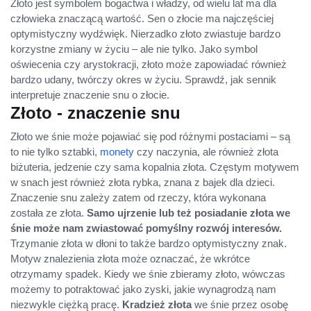
Złoto jest symbolem bogactwa i władzy, od wielu lat ma dla
człowieka znaczącą wartość. Sen o złocie ma najczęściej
optymistyczny wydźwięk. Nierzadko złoto zwiastuje bardzo
korzystne zmiany w życiu – ale nie tylko. Jako symbol
oświecenia czy arystokracji, złoto może zapowiadać również
bardzo udany, twórczy okres w życiu. Sprawdź, jak sennik
interpretuje znaczenie snu o złocie.
Złoto - znaczenie snu
Złoto we śnie może pojawiać się pod różnymi postaciami – są
to nie tylko sztabki,
monety
czy naczynia, ale również złota
biżuteria, jedzenie czy sama kopalnia złota. Częstym motywem
w snach jest również złota rybka, znana z bajek dla dzieci.
Znaczenie snu zależy zatem od rzeczy, która wykonana
została ze złota.
Samo ujrzenie lub też posiadanie złota we
śnie może nam zwiastować pomyślny rozwój interesów.
Trzymanie złota w dłoni to także bardzo optymistyczny znak.
Motyw znalezienia złota może oznaczać, że wkrótce
otrzymamy spadek. Kiedy we śnie zbieramy złoto, wówczas
możemy to potraktować jako zyski, jakie wynagrodzą nam
niezwykle ciężką pracę.
Kradzież złota
we śnie przez osobę