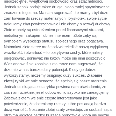
nieprzeciętnej, wyjątkowej osobowości oraz szlachetności.
Jednak sennik podaje także drugie, nieco mniej optymistyczne
znaczenie tego snu. Ma nam sugerować, że mamy zbyt duże
zamiłowanie do rzeczy materialnych i błyskotek, swoje życie
traktujemy zbyt powierzchownie i nie dbamy o rozwój duchowy.
Złote monety są ostrzeżeniem przed finansowymi stratami,
nietrafionym zakupem lub też interesem. Złote zęby są
symbolem wysokiego statusu społecznego oraz bogactwa.
Natomiast złote serce może odzwierciedlać naszą wyjątkową
wrażliwość i otwartość – to pozytywne cechy, które należy
pielęgnować, ponieważ nie każdy może się nimi poszczycić.
Widziana we śnie kopalnia złota może nam sugerować, że
drzemie w nas bardzo duży potencjał. Kiedy go dobrze
wykorzystamy, możemy osiągnąć duży sukces.
Złapanie
złotej rybki
we śnie oznacza, że spełnią się nasze marzenia.
Jednak uciekająca złota rybka powinna nam uświadomić, że
coś nam ucieknie, jeżeli odpowiednio szybko nie zareagujemy.
Zabawa złotem we śnie często interpretowana jest jako
potwierdzenie, że doceniamy rzeczy, które posiadają bardzo
dużą wartość. Noszenie złotej szaty zwiastuje, że osoba śniąca
otrzyma wkrótce bardzo kuszącą propozycję, która nie będzie