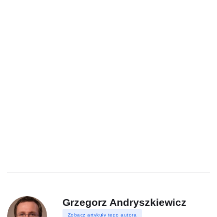
Grzegorz Andryszkiewicz
Zobacz artykuły tego autora