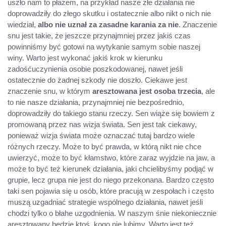
uszło nam to płazem, na przykład nasze złe działania nie
doprowadziły do złego skutku i ostatecznie albo nikt o nich nie
wiedział,
albo nie uznał za zasadne karania za nie
. Znaczenie
snu jest takie, że jeszcze przynajmniej przez jakiś czas
powinniśmy być gotowi na wytykanie samym sobie naszej
winy. Warto jest wykonać jakiś krok w kierunku
zadośćuczynienia osobie poszkodowanej, nawet jeśli
ostatecznie do żadnej szkody nie doszło. Ciekawe jest
znaczenie snu, w którym
aresztowana jest osoba trzecia
, ale
to nie nasze działania, przynajmniej nie bezpośrednio,
doprowadziły do takiego stanu rzeczy. Sen wiąże się bowiem z
promowaną przez nas wizja świata. Sen jest tak ciekawy,
ponieważ wizja świata może oznaczać tutaj bardzo wiele
różnych rzeczy. Może to być prawda, w którą nikt nie chce
uwierzyć, może to być kłamstwo, które zaraz wyjdzie na jaw, a
może to być też kierunek działania, jaki chcielibyśmy podjąć w
grupie, lecz grupa nie jest do niego przekonana. Bardzo często
taki sen pojawia się u osób, które pracują w zespołach i często
muszą uzgadniać strategie wspólnego działania, nawet jeśli
chodzi tylko o błahe uzgodnienia. W naszym śnie niekoniecznie
aresztowany będzie ktoś, kogo nie lubimy. Warto jest też