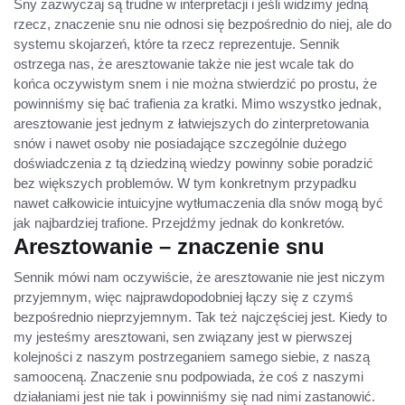
Sny zazwyczaj są trudne w interpretacji i jeśli widzimy jedną
rzecz, znaczenie snu nie odnosi się bezpośrednio do niej, ale do
systemu skojarzeń, które ta rzecz reprezentuje. Sennik
ostrzega nas, że aresztowanie także nie jest wcale tak do
końca oczywistym snem i nie można stwierdzić po prostu, że
powinniśmy się bać trafienia za kratki. Mimo wszystko jednak,
aresztowanie jest jednym z łatwiejszych do zinterpretowania
snów i nawet osoby nie posiadające szczególnie dużego
doświadczenia z tą dziedziną wiedzy powinny sobie poradzić
bez większych problemów. W tym konkretnym przypadku
nawet całkowicie intuicyjne wytłumaczenia dla snów mogą być
jak najbardziej trafione. Przejdźmy jednak do konkretów.
Aresztowanie – znaczenie snu
Sennik mówi nam oczywiście, że aresztowanie nie jest niczym
przyjemnym, więc najprawdopodobniej łączy się z czymś
bezpośrednio nieprzyjemnym. Tak też najczęściej jest. Kiedy to
my jesteśmy aresztowani, sen związany jest w pierwszej
kolejności z naszym postrzeganiem samego siebie, z naszą
samooceną. Znaczenie snu podpowiada, że coś z naszymi
działaniami jest nie tak i powinniśmy się nad nimi zastanowić.