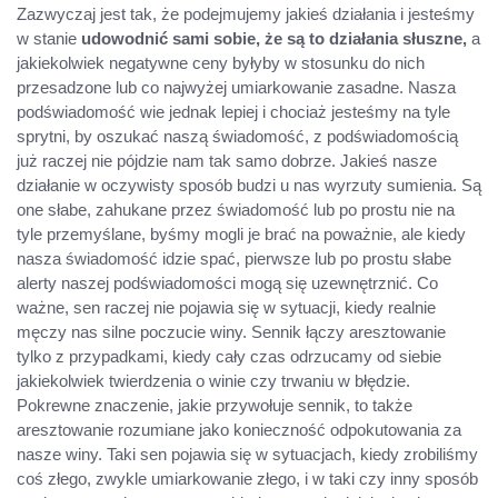
Zazwyczaj jest tak, że podejmujemy jakieś działania i jesteśmy
w stanie
udowodnić sami sobie, że są to działania słuszne,
a
jakiekolwiek negatywne ceny byłyby w stosunku do nich
przesadzone lub co najwyżej umiarkowanie zasadne. Nasza
podświadomość wie jednak lepiej i chociaż jesteśmy na tyle
sprytni, by oszukać naszą świadomość, z podświadomością
już raczej nie pójdzie nam tak samo dobrze. Jakieś nasze
działanie w oczywisty sposób budzi u nas wyrzuty sumienia. Są
one słabe, zahukane przez świadomość lub po prostu nie na
tyle przemyślane, byśmy mogli je brać na poważnie, ale kiedy
nasza świadomość idzie spać, pierwsze lub po prostu słabe
alerty naszej podświadomości mogą się uzewnętrznić. Co
ważne, sen raczej nie pojawia się w sytuacji, kiedy realnie
męczy nas silne poczucie winy. Sennik łączy aresztowanie
tylko z przypadkami, kiedy cały czas odrzucamy od siebie
jakiekolwiek twierdzenia o winie czy trwaniu w błędzie.
Pokrewne znaczenie, jakie przywołuje sennik, to także
aresztowanie rozumiane jako konieczność odpokutowania za
nasze winy. Taki sen pojawia się w sytuacjach, kiedy zrobiliśmy
coś złego, zwykle umiarkowanie złego, i w taki czy inny sposób