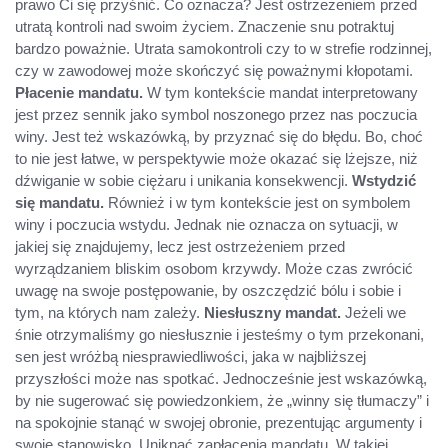
prawo Ci się przyśnić. Co oznacza? Jest ostrzeżeniem przed
utratą kontroli nad swoim życiem. Znaczenie snu potraktuj
bardzo poważnie. Utrata samokontroli czy to w strefie rodzinnej,
czy w zawodowej może skończyć się poważnymi kłopotami.
Płacenie mandatu.
W tym kontekście mandat interpretowany
jest przez sennik jako symbol noszonego przez nas poczucia
winy. Jest też wskazówką, by przyznać się do błędu. Bo, choć
to nie jest łatwe, w perspektywie może okazać się lżejsze, niż
dźwiganie w sobie ciężaru i unikania konsekwencji.
Wstydzić
się mandatu.
Również i w tym kontekście jest on symbolem
winy i poczucia wstydu. Jednak nie oznacza on sytuacji, w
jakiej się znajdujemy, lecz jest ostrzeżeniem przed
wyrządzaniem bliskim osobom krzywdy. Może czas zwrócić
uwagę na swoje postępowanie, by oszczędzić bólu i sobie i
tym, na których nam zależy.
Niesłuszny mandat.
Jeżeli we
śnie otrzymaliśmy go niesłusznie i jesteśmy o tym przekonani,
sen jest wróżbą niesprawiedliwości, jaka w najbliższej
przyszłości może nas spotkać. Jednocześnie jest wskazówką,
by nie sugerować się powiedzonkiem, że „winny się tłumaczy” i
na spokojnie stanąć w swojej obronie, prezentując argumenty i
swoje stanowisko. Uniknąć zapłacenia mandatu. W takiej