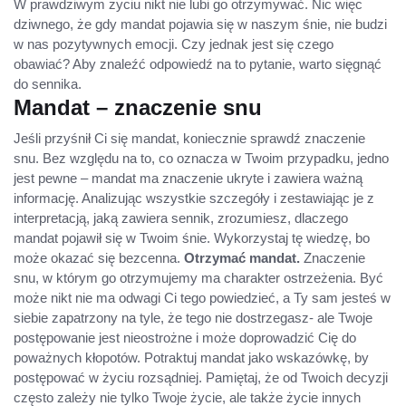
W prawdziwym życiu nikt nie lubi go otrzymywać. Nic więc
dziwnego, że gdy mandat pojawia się w naszym śnie, nie budzi
w nas pozytywnych emocji. Czy jednak jest się czego
obawiać? Aby znaleźć odpowiedź na to pytanie, warto sięgnąć
do sennika.
Mandat – znaczenie snu
Jeśli przyśnił Ci się mandat, koniecznie sprawdź znaczenie
snu. Bez względu na to, co oznacza w Twoim przypadku, jedno
jest pewne – mandat ma znaczenie ukryte i zawiera ważną
informację. Analizując wszystkie szczegóły i zestawiając je z
interpretacją, jaką zawiera sennik, zrozumiesz, dlaczego
mandat pojawił się w Twoim śnie. Wykorzystaj tę wiedzę, bo
może okazać się bezcenna.
Otrzymać mandat.
Znaczenie
snu, w którym go otrzymujemy ma charakter ostrzeżenia. Być
może nikt nie ma odwagi Ci tego powiedzieć, a Ty sam jesteś w
siebie zapatrzony na tyle, że tego nie dostrzegasz- ale Twoje
postępowanie jest nieostrożne i może doprowadzić Cię do
poważnych kłopotów. Potraktuj mandat jako wskazówkę, by
postępować w życiu rozsądniej. Pamiętaj, że od Twoich decyzji
często zależy nie tylko Twoje życie, ale także życie innych