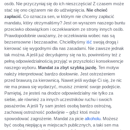
osób. Nie przyczyniaj się do ich nieszczęścia! Z czasem może
stać się ono ciężarem nie do udźwignięcia.
Nie chcieć
zapłacić.
Co oznacza sen, w którym nie chcemy zapłacić
mandatu, który otrzymaliśmy? Jest on wyrazem naszego buntu
przeciwko obowiązkom i oczekiwaniom ze strony innych osób.
Prawdopodobnie uważamy, że oczekiwania wobec nas są
bezsensowne i bezzasadne. Chcielibyśmy
iść
swoją drogą i
kierować się wygodnymi dla nas zasadami. Nie zawsze jednak
tak można. A jeśli już decydujemy się na to, powinniśmy też z
pełną odpowiedzialnością przyjąć w przyszłości konsekwencje
naszego wyboru.
Mandat za zbyt szybką jazdę.
Ten motyw
należy interpretować bardzo dosłownie. Jest ostrzeżeniem
przed brawurą za kierownicą. Nawet jeśli wydaje Ci się, że nic
nie ma prawa się wydarzyć, musisz zmienić swoje podejście.
Pamiętaj, że jesteś na drodze odpowiedzialny nie tylko za
siebie, ale również za innych uczestników ruchu i swoich
pasażerów. A jeśli Ty sam jesteś osobą bardzo ostrożną,
zachowaj ostrożność podwójnie – gdyż ktoś może
spowodować zagrożenie. Mandat za picie
alkoholu
. Możesz
być osobą niepijącą w miejscach publicznych, a taki sen ma