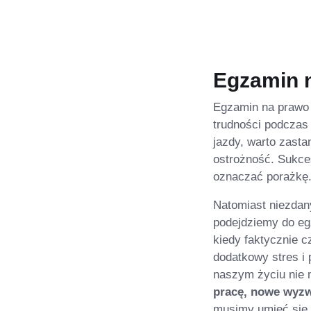
Egzamin 
Egzamin na prawo 
trudności podczas
jazdy, warto zast
ostrożność. Sukce
oznaczać porażkę
Natomiast niezdany
podejdziemy do egz
kiedy faktycznie 
dodatkowy stres i
naszym życiu nie
pracę, nowe wyzw
musimy umieć się 