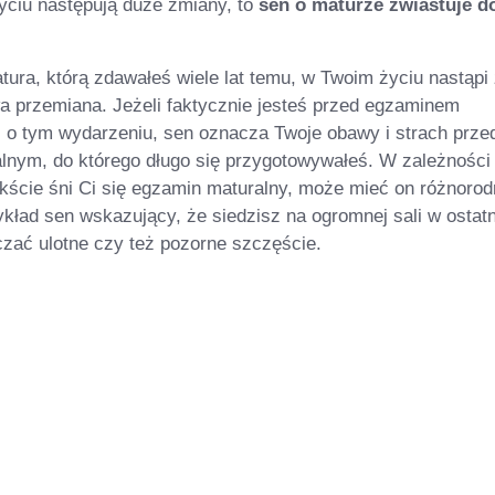
yciu następują duże zmiany, to
sen o maturze zwiastuje d
matura, którą zdawałeś wiele lat temu, w Twoim życiu nastąpi
 przemiana. Jeżeli faktycznie jesteś przed egzaminem
z o tym wydarzeniu, sen oznacza Twoje obawy i strach prze
nym, do którego długo się przygotowywałeś. W zależności
ekście śni Ci się egzamin maturalny, może mieć on różnoro
kład sen wskazujący, że siedzisz na ogromnej sali w ostatn
zać ulotne czy też pozorne szczęście.