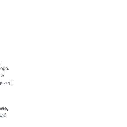
ą
cego.
 w
szej i
wie,
wać