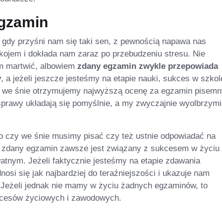
gzamin
gdy przyśni nam się taki sen, z pewnością napawa nas
ojem i dokłada nam zaraz po przebudzeniu stresu. Nie
m martwić, albowiem
zdany egzamin zwykle przepowiada
y
, a jeżeli jeszcze jesteśmy na etapie nauki, sukces w szko
li we śnie otrzymujemy najwyższą ocenę za egzamin pisemny
sprawy układają się pomyślnie, a my zwyczajnie wyolbrzym
go czy we śnie musimy pisać czy też ustnie odpowiadać na
 zdany egzamin zawsze jest związany z sukcesem w życiu
tnym. Jeżeli faktycznie jesteśmy na etapie zdawania
osi się jak najbardziej do teraźniejszości i ukazuje nam
 Jeżeli jednak nie mamy w życiu żadnych egzaminów, to
kcesów życiowych i zawodowych.