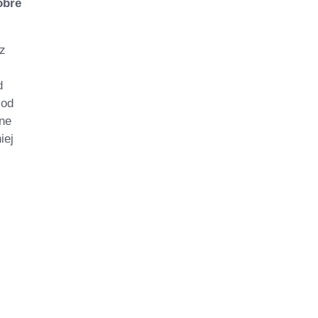
obre
 z
d
 od
dne
iej