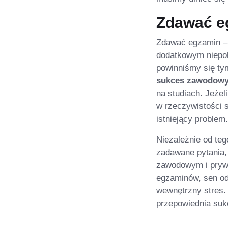
Zdawać e
Zdawać egzamin – 
dodatkowym niepok
powinniśmy się ty
sukces zawodow
na studiach. Jeże
w rzeczywistości 
istniejący problem.
Niezależnie od te
zadawane pytania,
zawodowym i prywa
egzaminów, sen odn
wewnętrzny stres.
przepowiednia su