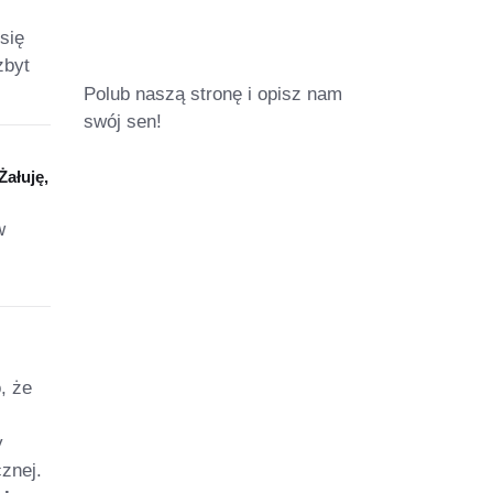
się
zbyt
Polub naszą stronę i opisz nam
swój sen!
Żałuję,
w
, że
y
cznej.