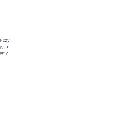
le czy
, to
iamy