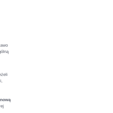
rawo
gólną
żeli
i,
 nową
rej