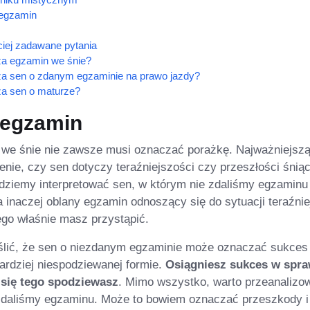
egzamin
iej zadawane pytania
a egzamin we śnie?
a sen o zdanym egzaminie na prawo jazdy?
a sen o maturze?
 egzamin
we śnie nie zawsze musi oznaczać porażkę. Najważniejsz
lenie, czy sen dotyczy teraźniejszości czy przeszłości śnią
dziemy interpretować sen, w którym nie zdaliśmy egzaminu
a inaczej oblany egzamin odnoszący się do sytuacji teraźniej
ego właśnie masz przystąpić.
eślić, że sen o niezdanym egzaminie może oznaczać sukces
ardziej niespodziewanej formie.
Osiągniesz sukces w spra
 się tego spodziewasz
. Mimo wszystko, warto przeanalizo
zdaliśmy egzaminu. Może to bowiem oznaczać przeszkody i