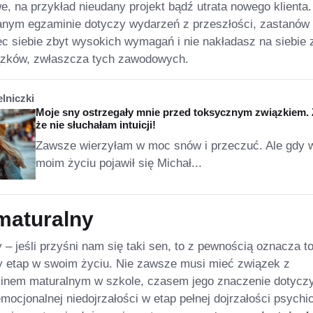
 na przykład nieudany projekt bądź utrata nowego klienta.
danym egzaminie dotyczy wydarzeń z przeszłości, zastanów 
c siebie zbyt wysokich wymagań i nie nakładasz na siebie 
iązków, zwłaszcza tych zawodowych.
elniczki
Moje sny ostrzegały mnie przed toksycznym związkiem. 
że nie słuchałam intuicji!
Zawsze wierzyłam w moc snów i przeczuć. Ale gdy 
moim życiu pojawił się Michał...
maturalny
– jeśli przyśni nam się taki sen, to z pewnością oznacza to
 etap w swoim życiu. Nie zawsze musi mieć związek z
inem maturalnym w szkole, czasem jego znaczenie dotycz
emocjonalnej niedojrzałości w etap pełnej dojrzałości psychi