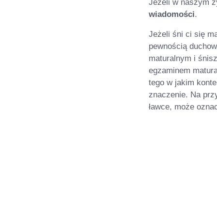
Jeżeli w naszym ż
wiadomości
.
Jeżeli śni ci się 
pewnością duchowa
maturalnym i śnis
egzaminem matural
tego w jakim kont
znaczenie. Na przy
ławce, może oznac