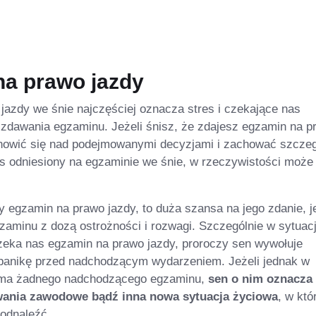
na prawo jazdy
jazdy we śnie najczęściej oznacza stres i czekające nas
 zdawania egzaminu. Jeżeli śnisz, że zdajesz egzamin na p
anowić się nad podejmowanymi decyzjami i zachować szcze
s odniesiony na egzaminie we śnie, w rzeczywistości może
.
 egzamin na prawo jazdy, to duża szansa na jego zdanie, je
aminu z dozą ostrożności i rozwagi. Szczególnie w sytuacj
czeka nas egzamin na prawo jazdy, proroczy sen wywołuje
 panikę przed nadchodzącym wydarzeniem. Jeżeli jednak w
 ma żadnego nadchodzącego egzaminu,
sen o nim oznacza
ania zawodowe bądź inna nowa sytuacja życiowa
, w któ
odnaleźć.