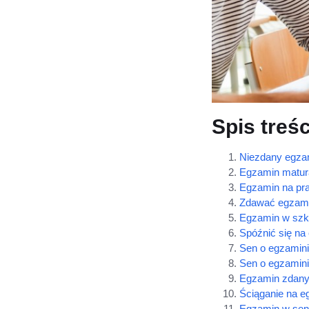
Spis treśc
Niezdany egza
Egzamin matur
Egzamin na pr
Zdawać egzam
Egzamin w szk
Spóźnić się na
Sen o egzamini
Sen o egzamini
Egzamin zdany
Ściąganie na e
Egzamin w sen