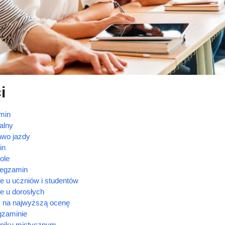
i
min
alny
awo jazdy
in
ole
 egzamin
e u uczniów i studentów
e u dorosłych
 na najwyższą ocenę
gzaminie
niku mistycznym