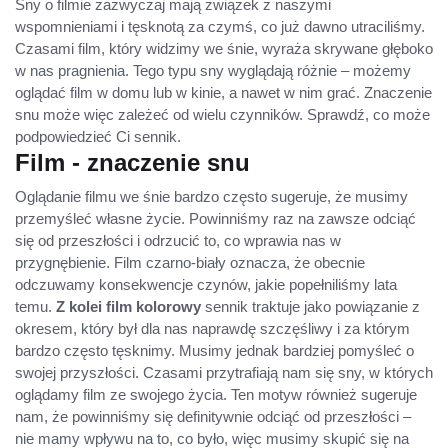
Sny o filmie zazwyczaj mają związek z naszymi
wspomnieniami i tęsknotą za czymś, co już dawno utraciliśmy.
Czasami film, który widzimy we śnie, wyraża skrywane głęboko
w nas pragnienia. Tego typu sny wyglądają różnie – możemy
oglądać film w domu lub w kinie, a nawet w nim grać. Znaczenie
snu może więc zależeć od wielu czynników. Sprawdź, co może
podpowiedzieć Ci sennik.
Film - znaczenie snu
Oglądanie filmu we śnie bardzo często sugeruje, że musimy
przemyśleć własne życie. Powinniśmy raz na zawsze odciąć
się od przeszłości i odrzucić to, co wprawia nas w
przygnębienie. Film czarno-biały oznacza, że obecnie
odczuwamy konsekwencje czynów, jakie popełniliśmy lata
temu.
Z kolei film kolorowy
sennik traktuje jako powiązanie z
okresem, który był dla nas naprawdę szczęśliwy i za którym
bardzo często tęsknimy. Musimy jednak bardziej pomyśleć o
swojej przyszłości. Czasami przytrafiają nam się sny, w których
oglądamy film ze swojego życia. Ten motyw również sugeruje
nam, że powinniśmy się definitywnie odciąć od przeszłości –
nie mamy wpływu na to, co było, więc musimy skupić się na