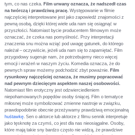
tym, co nas czeka.
Film urwany oznacza, że nadszedł czas
na twórczą i prawdziwą pracę.
Występowanie w filmie
najczęściej interpretowane jest jako zapowiedź znajomości z
pewną osobą, dzięki której wiele uda nam się osiągnąć w
przyszłości. Natomiast bycie producentem filmowym może
oznaczać, że czeka nas pomyślność. Przy interpretacji
znaczenia snu można wziąć pod uwagę gatunek, do którego
należał – oczywiście, jeżeli uda nam się to zapamiętać. Film
przygodowy sugeruje nam, że potrzebujemy nieco więcej
emocji i wrażeń w naszym życiu. Komedia oznacza, że do
pewnych spraw możemy podchodzić zbyt poważnie.
Film
rysunkowy najczęściej oznacza, że musimy popracować
nad pewnym dziecięcym aspektem naszej osobowości.
Natomiast film erotyczny jest odzwierciedleniem
niepohamowanych popędów osoby śniącej. Film o tematyce
miłosnej może symbolizować zmienne nastroje w związku,
prawdopodobnie obecnie przeżywamy prawdziwą emocjonalną
huśtawkę
. Sen o aktorce lub aktorze z filmu sennik interpretuje
jako tęsknotę za czymś, co jest dla nas nieosiągalne. Osoby,
które mają takie sny bardzo często nie widzą, że prawdziwe