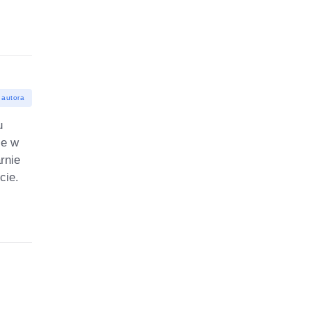
 autora
u
ie w
rnie
cie.