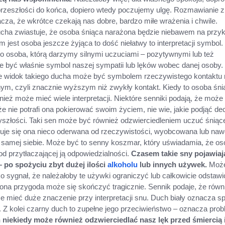
rzeszłości do końca, dopiero wtedy poczujemy ulgę. Rozmawianie z
za, że wkrótce czekają nas dobre, bardzo miłe wrażenia i chwile.
ucha zwiastuje, że osoba śniąca narażona będzie niebawem na przyk
m jest osoba jeszcze żyjąca to dość niełatwy to interpretacji symbol.
 to osoba, którą darzymy silnymi uczuciami – pozytywnymi lub też
 być właśnie symbol naszej sympatii lub lęków wobec danej osoby.
że widok takiego ducha może być symbolem rzeczywistego kontaktu 
nym, czyli znacznie wyższym niż zwykły kontakt. Kiedy to osoba śni
ież może mieć wiele interpretacji. Niektóre senniki podają, że może
 że nie potrafi ona pokierować swoim życiem, nie wie, jakie podjąć de
yszłości. Taki sen może być również odzwierciedleniem uczuć śniąc
je się ona nieco oderwana od rzeczywistości, wyobcowana lub nawe
 samej siebie. Może być to senny koszmar, który uświadamia, że o
od przytłaczającej ją odpowiedzialności.
Czasem takie sny pojawiaj
 po spożyciu zbyt dużej ilości
alkoholu
lub innych używek.
Moż
o sygnał, że należałoby te używki ograniczyć lub całkowicie odstawi
ona przygoda może się skończyć tragicznie. Sennik podaje, że równ
 mieć duże znaczenie przy interpretacji snu. Duch biały oznacza sp
. Z kolei czarny duch to zupełne jego przeciwieństwo – oznacza prob
 niekiedy może również odzwierciedlać nasz lęk przed śmiercią