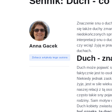
Sennik: Duch - co
Znaczenie snu o duch
się także duchy zmar
niedokończonych spra
interpretacji snu o d
czy wciąż żyją w pr
Anna Gacek
duchach.
Duch - zn
Zobacz artykuły tego autora
Duch może pojawić s
faktycznie jest to os
Niekiedy jednak zas
żyje, jest w sile wie
naszej relacji z tą 
często takie sny poja
rodziny. Sam motyw 
Duch kobiety zwiast
być oznaką, że drę