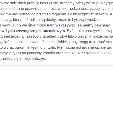
iedy we śnie duch próbuje nas udusić, możemy odczytać to jako sygna
rzeszłości nie pozwalają nam być w pełni sobą i cieszyć się życiem
ów ma nas ostrzegać przed zbliżającym się niebezpieczeństwem. K
hałasy, których źródłem są duchy, może to być zapowiedzią
lemów.
Duch we śnie może nam wskazywać, że mamy pewnego
e w życiu wewnętrznym, uczuciowym.
Być może rzeczywiście w 
z niestałością naszego charakteru i zbyt łatwo ulegamy pokusom, ja
y, które cierpią z powodu śmierci bliskiej osoby mogą traktować sny
ako wyraz ogromnej tęsknoty i żalu. Nie można jednak smucić się tak
stety jedyna) na ponowny kontakt oraz spotkanie z ukochaną osobą 
, należy się z niego cieszyć.