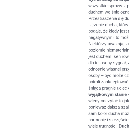
wszystkie sprawy z p
duchem we śnie oznac
Przestraszenie się d
Ujrzenie ducha, który
podaje, że kiedy jest
negatywnymi, to może
Niektórzy uważają, 
poziomie niematerial
jest duchem, sen równ
dla tej osoby sygnał,
odnośnie własnej prz
osoby – być może czu
potrafi zaakceptować
śniąca pragnie uciec 
wyjątkowym stanie –
wtedy odczytać to jak
ponieważ dalsza szal
sam kolor ducha może
harmonię i szczęście
wiele trudności.
Duch