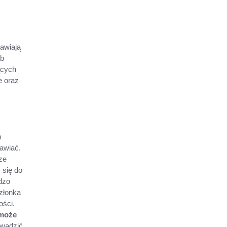
awiają
ub
ących
e oraz
m
mawiać.
ze
 się do
dzo
członka
ości.
 może
owadzić