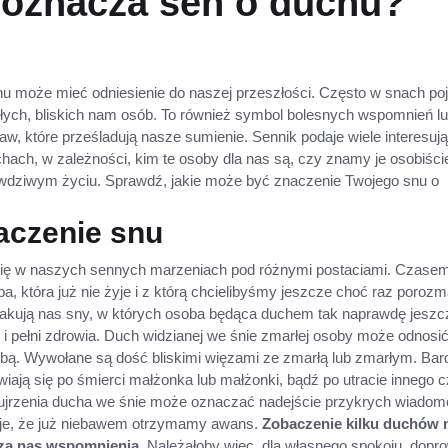
 oznacza sen o duchu?
u może mieć odniesienie do naszej przeszłości. Często w snach poj
łych, bliskich nam osób. To również symbol bolesnych wspomnień l
w, które prześladują nasze sumienie. Sennik podaje wiele interesuj
uchach, w zależności, kim te osoby dla nas są, czy znamy je osobiści
awdziwym życiu. Sprawdź, jakie może być znaczenie Twojego snu o
aczenie snu
ię w naszych sennych marzeniach pod różnymi postaciami. Czase
oba, która już nie żyje i z którą chcielibyśmy jeszcze choć raz poroz
kakują nas sny, w których osoba będąca duchem tak naprawdę jeszc
ku i pełni zdrowia. Duch widzianej we śnie zmarłej osoby może odnosić
osobą. Wywołane są dość bliskimi więzami ze zmarłą lub zmarłym. Bar
wiają się po śmierci małżonka lub małżonki, bądź po utracie innego 
ujrzenia ducha we śnie może oznaczać nadejście przykrych wiadom
uje, że już niebawem otrzymamy awans.
Zobaczenie kilku duchów
czą nas wspomnienia.
Należałoby więc, dla własnego spokoju, dopr