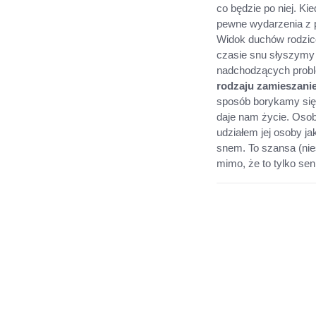
co będzie po niej. K
pewne wydarzenia z p
Widok duchów rodzic
czasie snu słyszymy 
nadchodzących prob
rodzaju zamieszani
sposób borykamy się 
daje nam życie. Osob
udziałem jej osoby j
snem. To szansa (nie
mimo, że to tylko sen