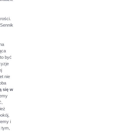
rości.
 Sennik
na
ąca
 to być
cyzje
ej
t nie
soba
ą się w
emy
ć,
ież
okój,
lemy i
i tym,