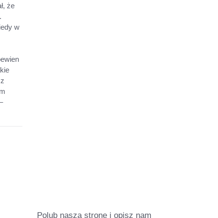
ł, że
.
iedy w
pewien
kie
 z
im
–
Polub naszą stronę i opisz nam