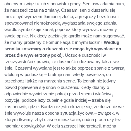
obecnym związku lub stanowisku pracy. Sen uświadamia nam,
że nadszedł czas na zmiany. Czasami sen o duszeniu się
może być wyrazem tłumionej złości, agresji czy bezsilności
spowodowanej niemożnością wygłaszania swojego zdania.
Gardło symbolizuje kanał, poprzez który wyrażać możemy
swoje opinie. Niekiedy zaciśnięte gardło może nam sugerować,
że mamy problemy z komunikacją z innymi ludźmi.
Według
sennika koszmary o duszeniu się mogą być wywołane np.
przez źle wywietrzony pokój.
Uczucie duszności w
rzeczywistości sprawia, że duszność odczuwamy także we
śnie. Czasami wywołane jest to także poprzez spanie z twarzą
wtuloną w poduszkę – brakuje nam wtedy powietrza, co
przechodzi także na marzenia senne. To jednak nie jedyny
powód pojawienia się snów o duszeniu. Kiedy dbamy o
odpowiednie wywietrzenie pokoju przed snem i właściwą
pozycję, podłoże leży zupełnie gdzie indziej – trzeba się
zastanowić, gdzie. Bardzo często okazuje się, że duszenie we
śnie wywołuje nasza obecna sytuacja życiowa – związek, w
którym tkwimy, zbyt ciasne mieszkanie, nudna praca czy też
nadmiar obowiązków. W celu szerszej interpretacji, można