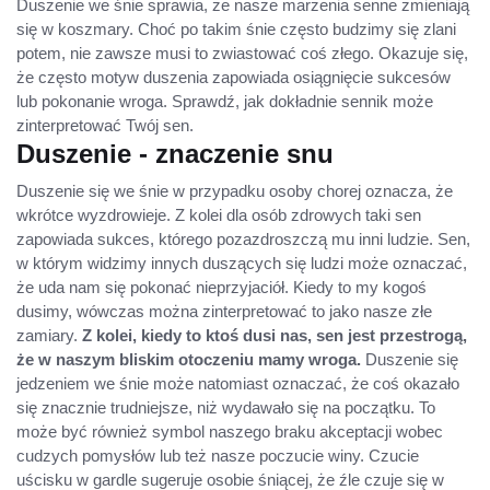
Duszenie we śnie sprawia, że nasze marzenia senne zmieniają
się w koszmary. Choć po takim śnie często budzimy się zlani
potem, nie zawsze musi to zwiastować coś złego. Okazuje się,
że często motyw duszenia zapowiada osiągnięcie sukcesów
lub pokonanie wroga. Sprawdź, jak dokładnie sennik może
zinterpretować Twój sen.
Duszenie - znaczenie snu
Duszenie się we śnie w przypadku osoby chorej oznacza, że
wkrótce wyzdrowieje. Z kolei dla osób zdrowych taki sen
zapowiada sukces, którego pozazdroszczą mu inni ludzie. Sen,
w którym widzimy innych duszących się ludzi może oznaczać,
że uda nam się pokonać nieprzyjaciół. Kiedy to my kogoś
dusimy, wówczas można zinterpretować to jako nasze złe
zamiary.
Z kolei, kiedy to ktoś dusi nas, sen jest przestrogą,
że w naszym bliskim otoczeniu mamy wroga.
Duszenie się
jedzeniem we śnie może natomiast oznaczać, że coś okazało
się znacznie trudniejsze, niż wydawało się na początku. To
może być również symbol naszego braku akceptacji wobec
cudzych pomysłów lub też nasze poczucie winy. Czucie
uścisku w gardle sugeruje osobie śniącej, że źle czuje się w