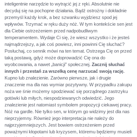
inteligentnie narzędzie to wytrącić jej z ręki. Absolutnie nie
decyduj się na pochopne działania. Bądź ostrożny i dokładnie
przemyśl każdy krok, a bez szwanku wyjdziesz spod jej
wpływów. Trzymać w ręku duży nóż. W tym kontekście sen jest
dla Ciebie ostrzeżeniem przed nadpobudliwym
temperamentem. Wydaje Ci się, że wiesz wszystko i że jesteś
najmądrzejszy, a jak coś powiesz, inni powinni Cię słuchać?
Posłuchaj, co sennik mówi na ten temat. Ostrzega Cię on przed
taką postawą, gdyż może doprowadzić Cię ona do
wyobcowania, a nawet „banicji” społecznej.
Zacznij słuchać
innych i przestań za wszelką cenę narzucać swoją rację.
Kupno lub znalezienie. Zarówno pierwsze, jak i drugie
znaczenie ma dla nas wymiar pozytywny. W przypadku zakupu
noża we śnie możemy spodziewać się porządnego zastrzyku
gotówki lub miłych, niespodziewanych odwiedzić. Jego
znalezienie jest natomiast symbolem propozycji ciekawej pracy.
Nóż na gardle. Nie tylko sen, w którym go widzimy jest dla nas
nieprzyjemny. Również jego interpretacja nie należy do
najprzyjemniejszych. Jest bowiem ostrzeżeniem przed
poważnymi kłopotami lub kryzysem, któremu będziemy musieli