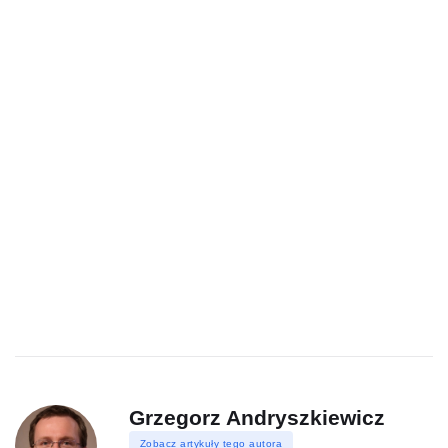
Grzegorz Andryszkiewicz
Zobacz artykuły tego autora