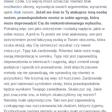
stawić czoła. Co więcej może oznaczać również brak
możliwości obrony, wysunięcia swoich argumentów, wyrażenia
opinii.
Atak
nożem.
Jeżeli we śnie to Ty atakujesz inną osobę
nożem, prawdopodobnie nosisz w sobie agresję, która
może doprowadzić Cię do niekontrolowanego wybuchu.
Potraktuj więc sen jako ostrzeżenie i rozładuj napięcie, jakie w
sobie nosisz. A jeśli to Ty jesteś we śnie atakowany, sen jest
ostrzeżeniem przed fałszywą osobą w Twoim otoczeniu, która
szuka okazji, aby Cię ośmieszyć oszukać czy nawet
zniszczyć. Tępy lub zardzewiały. Również takie noże mają
swoją interpretację w senniku. Tępy nóż jest zapowiedzią
niepowodzenia w interesach i sugestią, abyś zmienił swoje
podejście i sposób ich prowadzenia. Jeśli dotychczasowe
metody się nie sprawdzają, nie sprawdzą się również w
przyszłości. Nie trzymaj się więc ich kurczowo. Zardzewiały
nóż jest natomiast symbolem straty, która prawdopodobnie
będzie wynikiem Twojego zaniedbania. Skaleczyć się. Jakie
jest znaczenie snu, w którym skaleczyliśmy się nożem?
Niestety mało optymistyczne. Taki sen jest zapowiedzią
czekającego nas rozczarowania lub złudzeń, którymi żyjemy.
Przebudzenie nastąpi niestety w wyniku mało przyjemnego dla