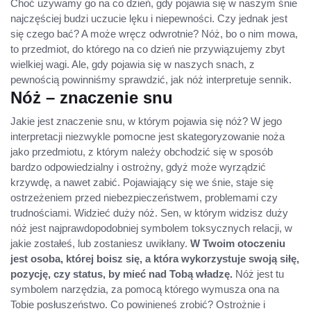
Choć używamy go na co dzień, gdy pojawia się w naszym śnie
najczęściej budzi uczucie lęku i niepewności. Czy jednak jest
się czego bać? A może wręcz odwrotnie? Nóż, bo o nim mowa,
to przedmiot, do którego na co dzień nie przywiązujemy zbyt
wielkiej wagi. Ale, gdy pojawia się w naszych snach, z
pewnością powinniśmy sprawdzić, jak nóż interpretuje sennik.
Nóż – znaczenie snu
Jakie jest znaczenie snu, w którym pojawia się nóż? W jego
interpretacji niezwykle pomocne jest skategoryzowanie noża
jako przedmiotu, z którym należy obchodzić się w sposób
bardzo odpowiedzialny i ostrożny, gdyż może wyrządzić
krzywdę, a nawet zabić. Pojawiający się we śnie, staje się
ostrzeżeniem przed niebezpieczeństwem, problemami czy
trudnościami. Widzieć duży nóż. Sen, w którym widzisz duży
nóż jest najprawdopodobniej symbolem toksycznych relacji, w
jakie zostałeś, lub zostaniesz uwikłany.
W Twoim otoczeniu
jest osoba, której boisz się, a która wykorzystuje swoją siłę,
pozycję, czy status, by mieć nad Tobą władzę.
Nóż jest tu
symbolem narzędzia, za pomocą którego wymusza ona na
Tobie posłuszeństwo. Co powinieneś zrobić? Ostrożnie i