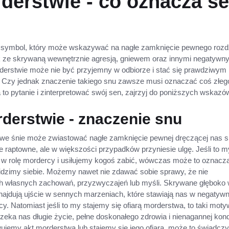
derstwie - co oznacza s
 symbol, który może wskazywać na nagłe zamknięcie pewnego rozd
k ze skrywaną wewnętrznie agresją, gniewem oraz innymi negatywn
erstwie może nie być przyjemny w odbiorze i stać się prawdziwym
zy jednak znaczenie takiego snu zawsze musi oznaczać coś złeg
to pytanie i zinterpretować swój sen, zajrzyj do poniższych wskaz
derstwie - znaczenie snu
 we śnie może zwiastować nagłe zamknięcie pewnej dręczącej nas s
e raptowne, ale w większości przypadków przyniesie ulgę. Jeśli to m
 w rolę mordercy i usiłujemy kogoś zabić, wówczas może to oznacz
idzimy siebie. Możemy nawet nie zdawać sobie sprawy, że nie
 własnych zachowań, przyzwyczajeń lub myśli. Skrywane głęboko 
ajdują ujście w sennych marzeniach, które stawiają nas w negaty
wcy. Natomiast jeśli to my stajemy się ofiarą morderstwa, to taki moty
eka nas długie życie, pełne doskonałego zdrowia i nienagannej kond
ujemy akt morderstwa lub stajemy się jego ofiarą, może to świadczy