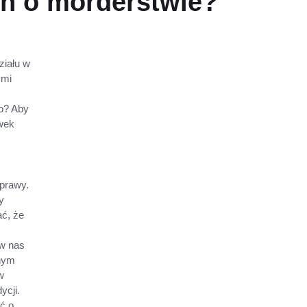
en o morderstwie?
ziału w
ymi
o? Aby
ówek
prawy.
y
ać, że
w nas
wnym
w
ycji.
ć o