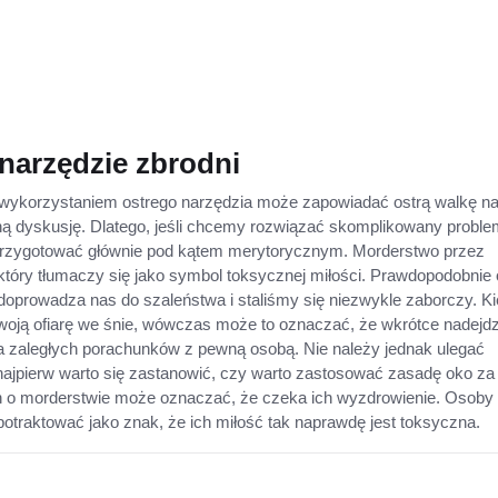
narzędzie zbrodni
 wykorzystaniem ostrego narzędzia może zapowiadać ostrą walkę n
ą dyskusję. Dlatego, jeśli chcemy rozwiązać skomplikowany proble
przygotować głównie pod kątem merytorycznym. Morderstwo przez
który tłumaczy się jako symbol toksycznej miłości. Prawdopodobnie 
oprowadza nas do szaleństwa i staliśmy się niezwykle zaborczy. K
swoją ofiarę we śnie, wówczas może to oznaczać, że wkrótce nadejdz
 zaległych porachunków z pewną osobą. Nie należy jednak ulegać
najpierw warto się zastanowić, czy warto zastosować zasadę oko za
n o morderstwie może oznaczać, że czeka ich wyzdrowienie. Osoby
traktować jako znak, że ich miłość tak naprawdę jest toksyczna.