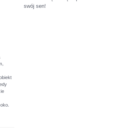
swój sen!
a
m,
obiekt
iedy
ie
 oko.