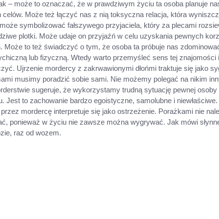
tak – może to oznaczać, że w prawdziwym życiu ta osoba planuje na
 celów. Może też łączyć nas z nią toksyczna relacja, która wyniszc
może symbolizować fałszywego przyjaciela, który za plecami rozsi
dziwe plotki. Może udaje on przyjaźń w celu uzyskania pewnych korz
ch. Może to też świadczyć o tym, że osoba ta próbuje nas zdominowa
chiczną lub fizyczną. Wtedy warto przemyśleć sens tej znajomości 
czyć. Ujrzenie mordercy z zakrwawionymi dłońmi traktuje się jako sy
mami musimy poradzić sobie sami. Nie możemy polegać na nikim in
rderstwie sugeruje, że wykorzystamy trudną sytuację pewnej osoby
elu. Jest to zachowanie bardzo egoistyczne, samolubne i niewłaściwe
przez mordercę interpretuje się jako ostrzeżenie. Porażkami nie nale
ać, ponieważ w życiu nie zawsze można wygrywać. Jak mówi słynn
ozie, raz od wozem.