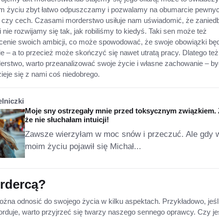
m życiu zbyt łatwo odpuszczamy i pozwalamy na obumarcie pewny
 czy cech. Czasami morderstwo usiłuje nam uświadomić, że zanied
 nie rozwijamy się tak, jak robiliśmy to kiedyś. Taki sen może też
enie swoich ambicji, co może spowodować, że swoje obowiązki bę
 – a to przecież może skończyć się nawet utratą pracy. Dlatego też
erstwo, warto przeanalizować swoje życie i własne zachowanie – b
ieje się z nami coś niedobrego.
elniczki
Moje sny ostrzegały mnie przed toksycznym związkiem. 
że nie słuchałam intuicji!
Zawsze wierzyłam w moc snów i przeczuć. Ale gdy 
moim życiu pojawił się Michał...
ordercą?
żna odnosić do swojego życia w kilku aspektach. Przykładowo, jeśl
orduje, warto przyjrzeć się twarzy naszego sennego oprawcy. Czy jes