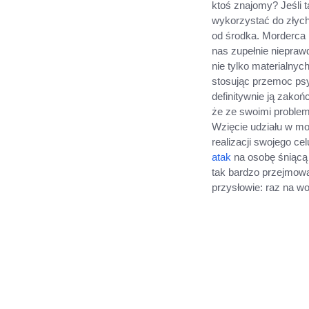
ktoś znajomy? Jeśli 
wykorzystać do złych
od środka. Morderca 
nas zupełnie niepraw
nie tylko materialny
stosując przemoc psy
definitywnie ją zakoń
że ze swoimi proble
Wzięcie udziału w mo
realizacji swojego c
atak
na osobę śniącą 
tak bardzo przejmow
przysłowie: raz na w