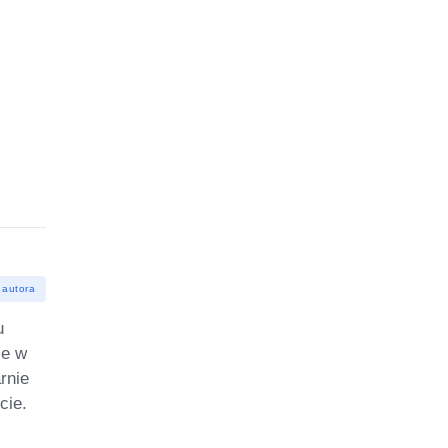
 autora
u
ie w
rnie
cie.