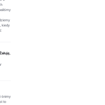
ch
baliśmy
dziemy
, kiedy
yć
Żałuję,
w
i śnimy
t to