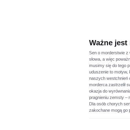
Ważne jest 
Sen o morderstwie z
słowa, a więc poważn
musimy się do tego 
uduszenie to motyw, 
naszych westchnień d
morderca zastrzelił 
okazja do wyrównania
pragnieniu zemsty – 
Dla osób chorych se
zakochane mogą go po