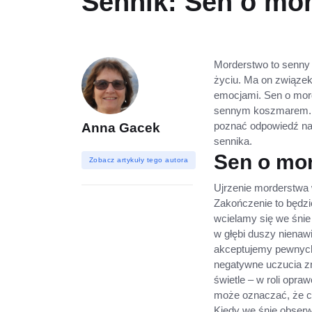
Sennik: Sen o mor
Morderstwo to senny
życiu. Ma on związe
emocjami. Sen o mord
sennym koszmarem. C
poznać odpowiedź na 
Anna Gacek
sennika.
Sen o mor
Zobacz artykuły tego autora
Ujrzenie morderstwa
Zakończenie to będzi
wcielamy się we śnie
w głębi duszy nienaw
akceptujemy pewnych
negatywne uczucia zn
świetle – w roli opra
może oznaczać, że cz
Kiedy we śnie obserw