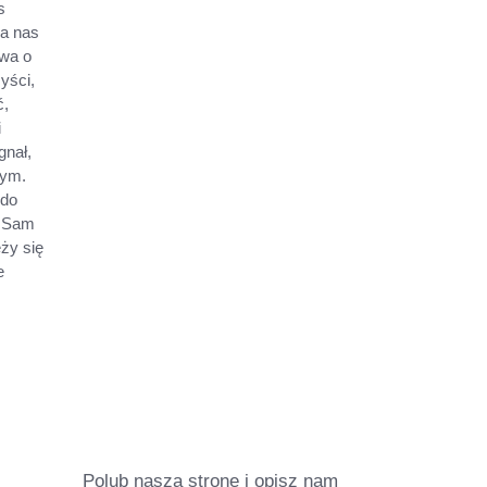
s
za nas
ewa o
yści,
ć,
i
gnał,
nym.
 do
. Sam
ży się
e
Polub naszą stronę i opisz nam