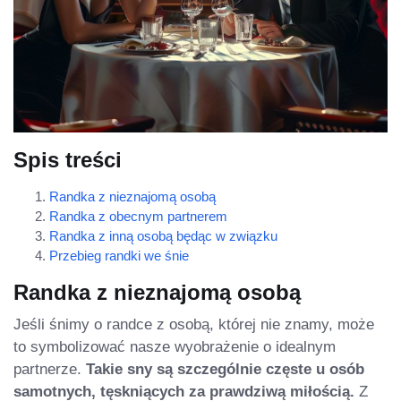
Spis treści
Randka z nieznajomą osobą
Randka z obecnym partnerem
Randka z inną osobą będąc w związku
Przebieg randki we śnie
Randka z nieznajomą osobą
Jeśli śnimy o randce z osobą, której nie znamy, może
to symbolizować nasze wyobrażenie o idealnym
partnerze.
Takie sny są szczególnie częste u osób
samotnych, tęskniących za prawdziwą miłością.
Z