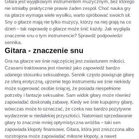
Gitara jest wyjątkowym instrumentem muzycznym, bez którego
nie istniałby praktycznie prawie żaden zespół. Choć nauka gry
na gitarze wymaga wiele wysiłku, warto spróbować swoich sił.
Sny o gitarze mają nie tylko muzycy, którzy na niej grają na co
dzień – tak naprawdę o gitarze może śnić każdy. Jak wygląda
znaczenie snu o tym instrumencie? Sprawdź podpowiedzi
sennika.
Gitara - znaczenie snu
Gra na gitarze we śnie najczęściej jest zwiastunem miłości.
Czasami traktowana jest również jako zapowiedź bardzo
udanego stosunku seksualnego. Sennik często powiązuje gitarę
ze sferą erotyczną, ujrzenie tego instrumentu we śnie niekiedy
może sugerować osobie śniącej, że posiada niespełnione
potrzeby i fantazje seksualne. Sam widok gitary może również
zapowiadać doskonałą zabawę. Kiedy we śnie kupujemy gitarę,
wówczas może to oznaczać, że czeka nas bardzo pozytywne
wydarzenie w niedalekiej przyszłości. Natomiast sprzedawanie
gitary to znacznie mniej optymistyczna wróżba – taki sen
zapowiada kłopoty finansowe. Gitara, która jest zniszczona albo
rozstrojona może zapowiadać miłosne kłopoty, a nawet