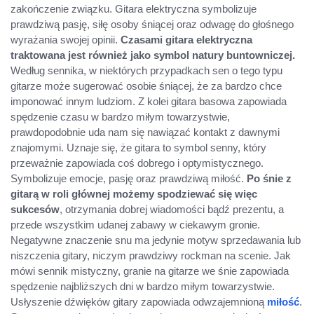
zakończenie związku. Gitara elektryczna symbolizuje
prawdziwą pasję, siłę osoby śniącej oraz odwagę do głośnego
wyrażania swojej opinii.
Czasami gitara elektryczna
traktowana jest również jako symbol natury buntowniczej.
Według sennika, w niektórych przypadkach sen o tego typu
gitarze może sugerować osobie śniącej, że za bardzo chce
imponować innym ludziom. Z kolei gitara basowa zapowiada
spędzenie czasu w bardzo miłym towarzystwie,
prawdopodobnie uda nam się nawiązać kontakt z dawnymi
znajomymi. Uznaje się, że gitara to symbol senny, który
przeważnie zapowiada coś dobrego i optymistycznego.
Symbolizuje emocje, pasję oraz prawdziwą miłość.
Po śnie z
gitarą w roli głównej możemy spodziewać się więc
sukcesów
, otrzymania dobrej wiadomości bądź prezentu, a
przede wszystkim udanej zabawy w ciekawym gronie.
Negatywne znaczenie snu ma jedynie motyw sprzedawania lub
niszczenia gitary, niczym prawdziwy rockman na scenie. Jak
mówi sennik mistyczny, granie na gitarze we śnie zapowiada
spędzenie najbliższych dni w bardzo miłym towarzystwie.
Usłyszenie dźwięków gitary zapowiada odwzajemnioną
miłość
.