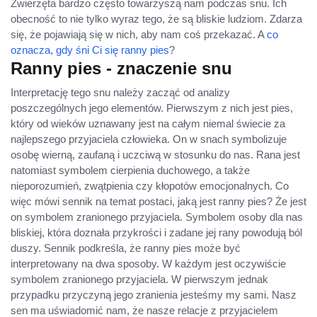
Zwierzęta bardzo często towarzyszą nam podczas snu. Ich
obecność to nie tylko wyraz tego, że są bliskie ludziom. Zdarza
się, że pojawiają się w nich, aby nam coś przekazać. A
co
oznacza, gdy śni Ci się ranny pies
?
Ranny pies - znaczenie snu
Interpretację tego snu należy zacząć od analizy
poszczególnych jego elementów. Pierwszym z nich jest pies,
który od wieków uznawany jest na całym niemal świecie za
najlepszego przyjaciela człowieka. On w snach symbolizuje
osobę wierną, zaufaną i uczciwą w stosunku do nas. Rana jest
natomiast symbolem cierpienia duchowego, a także
nieporozumień, zwątpienia czy kłopotów emocjonalnych. Co
więc mówi sennik na temat postaci, jaką jest ranny pies? Że jest
on symbolem zranionego przyjaciela. Symbolem osoby dla nas
bliskiej, która doznała przykrości i zadane jej rany powodują ból
duszy. Sennik podkreśla, że ranny pies może być
interpretowany na dwa sposoby. W każdym jest oczywiście
symbolem zranionego przyjaciela. W pierwszym jednak
przypadku przyczyną jego zranienia jesteśmy my sami. Nasz
sen ma uświadomić nam, że nasze relacje z przyjacielem