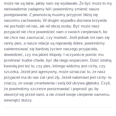
może nie są takie, jakby nam się wydawało. Że być może to my
nieświadomie zadajemy ból i powinniśmy zmienić nasze
postępowanie. Z pewnością musimy przyjrzeć bliżej się
naszemu zachowaniu. W drugim wypadku doznana krzywda
nie pochodzi od nas, ale od obcej osoby. Być może nasz
przyjaciel nie chce powiedzieć nam o swoich cierpieniach, bo
nie chce nas zasmucać, czy martwić. Jeśli jednak śni nam się
ranny pies, a nasze relacje są naprawdę dobre, powinniśmy
zainteresować się bardziej życiem naszego przyjaciela,
dowiedzieć, czy ma jakieś kłopoty. I oczywiście pomóc mu
przetrwać trudne chwile, być dla niego wsparciem. Dość istotną
kwestią jest też to, czy pies, którego widzimy jest cichy, czy
szczeka. Jeżeli jest agresywny, może oznaczać to, że nasz
przyjaciel ma do nas żal i jest zły. Jeżeli natomiast jest cichy- to
znaczy, że swoje zmartwienia i swój ból ukrywa głęboko. Czyli,
że powinniśmy szczerze porozmawiać i poprosić go, by
otworzył się przed nami, a nie znosił swoje cierpienie samemu,
wewnątrz duszy.