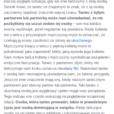
inaczej wygląda sytuacja, gdy we śnie tańczymy z inną osobą.
Sennik mówi, że taniec ze znajomym to znak, że z tą osobą
zaczniemy spędzać znacznie więcej czasu.
Taniec z byłym
partnerem lub partnerką może nam uświadamiać, że nie
pozbyliśmy się uczuć wobec tej osoby
– sen ma bardzo
mocny wydźwięk, jeżeli regularnie się powtarza. Kiedy kobieta
śni o tańcu z przystojnym mężczyzną może to oznaczać, że
czekają ją sceny zazdrości ze strony jej
ukochanego
.
Mężczyzna śniący o tańcu z piękną kobietą może to
potraktować jako zapowiedź kłótni, jaką wywoła jego kobieta.
Sam motyw tańca kobiety i mężczyzny symbolizuje pożądanie i
erotyczne fascynacje. Taniec z partnerem złym, który nie
dotrzymuje nam kroku oznacza nieudany
flirt
. Natomiast taniec
z osobą nam nieznajomą uświadamia nam, że lubimy przygody.
Jeszcze inne znaczenie mają sny, kiedy naszym tanecznym
partnerem jest obecny partner lub partnerka. Taki taniec z
ukochaną osobą jest wyjątkowy i pełen magii oraz pożądania.
Tego rodzaju sny często wskazują na pogłębienie wzajemnej
relacji.
Osoba, która taniec prowadzi, także w prawdziwym
życiu jest osobą dominującą w związku.
Kiedy tańczące
osoby są od siebie nieco oddalone i zdystansowane może to