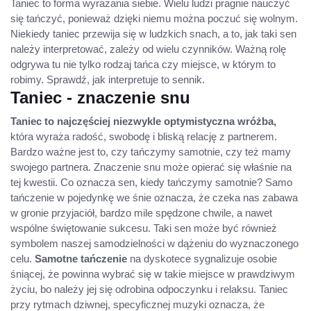
Taniec to forma wyrażania siebie. Wielu ludzi pragnie nauczyć
się tańczyć, ponieważ dzięki niemu można poczuć się wolnym.
Niekiedy taniec przewija się w ludzkich snach, a to, jak taki sen
należy interpretować, zależy od wielu czynników. Ważną rolę
odgrywa tu nie tylko rodzaj tańca czy miejsce, w którym to
robimy. Sprawdź, jak interpretuje to sennik.
Taniec - znaczenie snu
Taniec to najczęściej niezwykle optymistyczna wróżba,
która wyraża radość, swobodę i bliską relację z partnerem.
Bardzo ważne jest to, czy tańczymy samotnie, czy też mamy
swojego partnera. Znaczenie snu może opierać się właśnie na
tej kwestii. Co oznacza sen, kiedy tańczymy samotnie? Samo
tańczenie w pojedynkę we śnie oznacza, że czeka nas zabawa
w gronie przyjaciół, bardzo mile spędzone chwile, a nawet
wspólne świętowanie sukcesu. Taki sen może być również
symbolem naszej samodzielności w dążeniu do wyznaczonego
celu.
Samotne tańczenie
na dyskotece sygnalizuje osobie
śniącej, że powinna wybrać się w takie miejsce w prawdziwym
życiu, bo należy jej się odrobina odpoczynku i relaksu. Taniec
przy rytmach dziwnej, specyficznej muzyki oznacza, że