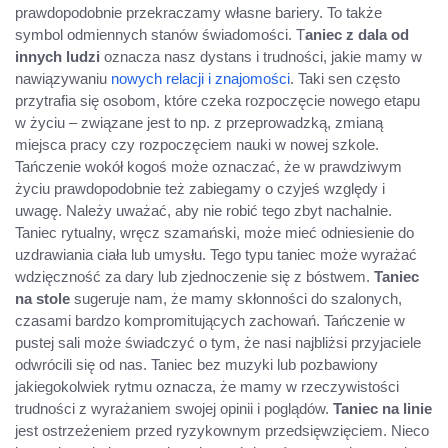
prawdopodobnie przekraczamy własne bariery. To także
symbol odmiennych stanów świadomości. T
aniec z dala od
innych ludzi
oznacza nasz dystans i trudności, jakie mamy w
nawiązywaniu
nowych relacji i znajomości
. Taki sen często
przytrafia się osobom, które czeka rozpoczęcie nowego etapu
w życiu – związane jest to np. z przeprowadzką, zmianą
miejsca pracy czy rozpoczęciem nauki w nowej szkole.
Tańczenie wokół kogoś może oznaczać, że w prawdziwym
życiu prawdopodobnie też zabiegamy o czyjeś względy i
uwagę. Należy uważać, aby nie robić tego zbyt nachalnie.
Taniec rytualny, wręcz szamański, może mieć odniesienie do
uzdrawiania ciała lub umysłu. Tego typu taniec może wyrażać
wdzięczność za dary lub zjednoczenie się z bóstwem.
Taniec
na stole
sugeruje nam, że mamy skłonności do szalonych,
czasami bardzo kompromitujących zachowań. Tańczenie w
pustej sali może świadczyć o tym, że nasi najbliżsi przyjaciele
odwrócili się od nas. Taniec bez muzyki lub pozbawiony
jakiegokolwiek rytmu oznacza, że mamy w rzeczywistości
trudności z wyrażaniem swojej opinii i poglądów.
Taniec na linie
jest ostrzeżeniem przed ryzykownym przedsięwzięciem. Nieco