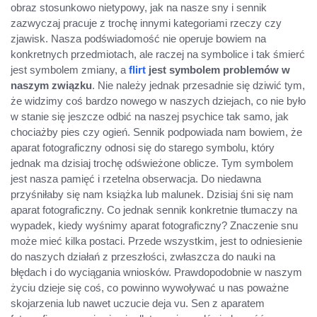
obraz stosunkowo nietypowy, jak na nasze sny i sennik
zazwyczaj pracuje z trochę innymi kategoriami rzeczy czy
zjawisk. Nasza podświadomość nie operuje bowiem na
konkretnych przedmiotach, ale raczej na symbolice i tak śmierć
jest symbolem zmiany, a
flirt
jest symbolem problemów w
naszym związku
. Nie należy jednak przesadnie się dziwić tym,
że widzimy coś bardzo nowego w naszych dziejach, co nie było
w stanie się jeszcze odbić na naszej psychice tak samo, jak
chociażby pies czy ogień. Sennik podpowiada nam bowiem, że
aparat fotograficzny odnosi się do starego symbolu, który
jednak ma dzisiaj trochę odświeżone oblicze. Tym symbolem
jest nasza pamięć i rzetelna obserwacja. Do niedawna
przyśniłaby się nam książka lub malunek. Dzisiaj śni się nam
aparat fotograficzny. Co jednak sennik konkretnie tłumaczy na
wypadek, kiedy wyśnimy aparat fotograficzny? Znaczenie snu
może mieć kilka postaci. Przede wszystkim, jest to odniesienie
do naszych działań z przeszłości, zwłaszcza do nauki na
błędach i do wyciągania wniosków. Prawdopodobnie w naszym
życiu dzieje się coś, co powinno wywoływać u nas poważne
skojarzenia lub nawet uczucie deja vu. Sen z aparatem