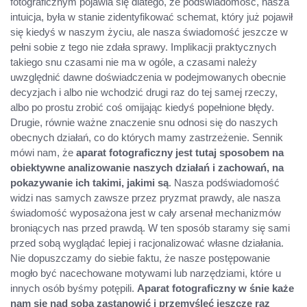
fotograficznym pojawia się dlatego, że podświadomość, nasza
intuicja, była w stanie zidentyfikować schemat, który już pojawił
się kiedyś w naszym życiu, ale nasza świadomość jeszcze w
pełni sobie z tego nie zdała sprawy. Implikacji praktycznych
takiego snu czasami nie ma w ogóle, a czasami należy
uwzględnić dawne doświadczenia w podejmowanych obecnie
decyzjach i albo nie wchodzić drugi raz do tej samej rzeczy,
albo po prostu zrobić coś omijając kiedyś popełnione błędy.
Drugie, równie ważne znaczenie snu odnosi się do naszych
obecnych działań, co do których mamy zastrzeżenie. Sennik
mówi nam, że
aparat fotograficzny jest tutaj sposobem na
obiektywne analizowanie naszych działań i zachowań, na
pokazywanie ich takimi, jakimi są
. Nasza podświadomość
widzi nas samych zawsze przez pryzmat prawdy, ale nasza
świadomość wyposażona jest w cały arsenał mechanizmów
broniących nas przed prawdą. W ten sposób staramy się sami
przed sobą wyglądać lepiej i racjonalizować własne działania.
Nie dopuszczamy do siebie faktu, że nasze postępowanie
mogło być nacechowane motywami lub narzędziami, które u
innych osób byśmy potępili.
Aparat fotograficzny w śnie każe
nam się nad sobą zastanowić i przemyśleć jeszcze raz