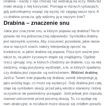
Drabina – każdy z nas chociaż raz widział ją na oczy. Wielu też
miało okazję z niej korzystać. Pomaga w różnych sytuacjach,
gdy potrzebujemy wspiąć się wyżej, niż sięgają nasze ręce. A
co drabina oznacza, gdy widzimy ją w naszym śnie?
Drabina – znaczenie snu
Jakie jest znaczenie snu, w którym pojawia się drabina? Na to
pytanie nie ma jednoznacznej odpowiedzi. Symbolika drabiny
jest niezwykle szeroka. Aby zrozumieć przesłanie, jakie niesie
ona w naszych snach, należy interpretację oprzeć na
kontekście, w jakim drabina się pojawia. Poza tym ważne jest
także to, na jakim życiowym etapie się znajdujemy. Ogólnie
rzecz ujmując sny, w których chodzimy po drabinie, czy na niej
siedzimy, mają pozytywny wydźwięk, a te, w których spadamy
czy drabina jest zepsuta- są ostrzeżeniem.
Widzieć drabinę.
Jeśli w Twoim śnie pojawiła się drabina, sennik interpretuje ją
jako wróżbę tego, co może się wydarzyć. Gdy drabina jest cała,
staje się symbolem okazji, przed jaką wkrótce staniemy i której
oczywiście nie powinniśmy przegapić. Jeśli jednak jest zepsuta,
stanowi ostrzeżenie przed pozorną okazją. To, co wydaje się
nam atrakcyjne, w rezultacie może okazać się źródłem porażki