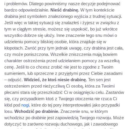
i problemów. Dlatego powinniśmy nasze decyzje podejmować
bardzo odpowiedzialnie.
Nieść drabinę.
W tym kontekście
drabina jest symbolem znalezionego wyjścia z trudnej sytuacji.
Jeśli więc w takiej sytuacji się znalazłeś i żyjesz w związku z
tym w ciągłym stresie, możesz się uspokoić, bo już wkrótce
wszystko dobrze się ułoży. Inne znaczenie tego snu mówi o
udzieleniu pomocy bliskiej osobie, która znajduje się w
kłopotach. Zwróć przy tym jednak uwagę, czy drabina jest cała,
czy może poniszczona. Wszelkie zniszczenia mają bowiem
charakter ostrzeżenia przed udzielaniem pomocy za wszelką
cenę. Jeśli to co chcesz zrobić nie jest to zgodne z Twoim
sumieniem, lub sprzeczne z przyjętymi przez Ciebie zasadami
– odpuść.
Widzieć, że ktoś niesie drabinę.
Ten sen jest
ostrzeżeniem przed nieżyczliwą Ci osobą, która za Twoimi
plecami stara się przeszkodzić Ci w osiągnięciu celu. Zastanów
się, czy przypadkiem ktoś z Twojego otoczenia nie rzuca Ci
kłód pod
nogi
, które do tej pory interpretowałeś jako przypadki
losu.
Wchodzić po drabinie.
Znaczenie snu, w którym
wchodzisz po drabinie jest zapowiedzią Twojego rozwoju. Może
dotyczyć to zarówno rozwoju duchowego, jak i zawodowego