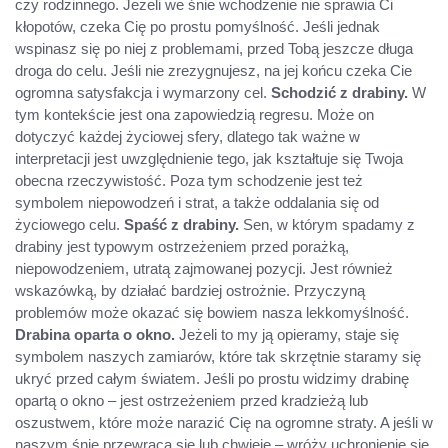
czy rodzinnego. Jeżeli we śnie wchodzenie nie sprawia Ci
kłopotów, czeka Cię po prostu pomyślność. Jeśli jednak
wspinasz się po niej z problemami, przed Tobą jeszcze długa
droga do celu. Jeśli nie zrezygnujesz, na jej końcu czeka Cie
ogromna satysfakcja i wymarzony cel.
Schodzić z drabiny.
W
tym kontekście jest ona zapowiedzią regresu. Może on
dotyczyć każdej życiowej sfery, dlatego tak ważne w
interpretacji jest uwzględnienie tego, jak kształtuje się Twoja
obecna rzeczywistość. Poza tym schodzenie jest też
symbolem niepowodzeń i strat, a także oddalania się od
życiowego celu.
Spaść z drabiny.
Sen, w którym spadamy z
drabiny jest typowym ostrzeżeniem przed porażką,
niepowodzeniem, utratą zajmowanej pozycji. Jest również
wskazówką, by działać bardziej ostrożnie. Przyczyną
problemów może okazać się bowiem nasza lekkomyślność.
Drabina oparta o okno.
Jeżeli to my ją opieramy, staje się
symbolem naszych zamiarów, które tak skrzętnie staramy się
ukryć przed całym światem. Jeśli po prostu widzimy drabinę
opartą o okno – jest ostrzeżeniem przed kradzieżą lub
oszustwem, które może narazić Cię na ogromne straty. A jeśli w
naszym śnie przewraca się lub chwieje – wróży uchronienie się