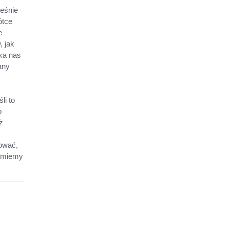
ześnie
ótce
e
, jak
ka nas
any
li to
o
ż
tować,
zumiemy