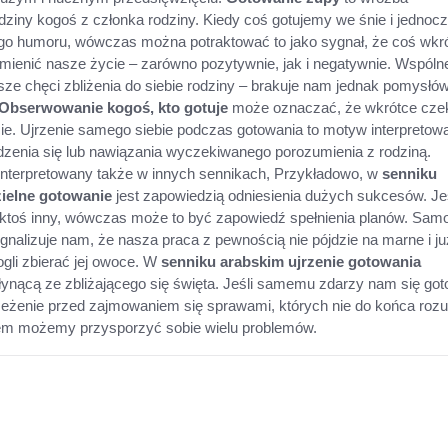
ziny kogoś z członka rodziny. Kiedy coś gotujemy we śnie i jednoc
go humoru, wówczas można potraktować to jako sygnał, że coś wkr
mienić nasze życie – zarówno pozytywnie, jak i negatywnie. Wspóln
ze chęci zbliżenia do siebie rodziny – brakuje nam jednak pomysłów
Obserwowanie kogoś, kto gotuje
może oznaczać, że wkrótce cze
ie. Ujrzenie samego siebie podczas gotowania to motyw interpretow
zenia się lub nawiązania wyczekiwanego porozumienia z rodziną.
interpretowany także w innych sennikach, Przykładowo, w
senniku
ielne gotowanie
jest zapowiedzią odniesienia dużych sukcesów. Jeś
e ktoś inny, wówczas może to być zapowiedź spełnienia planów. Sam
gnalizuje nam, że nasza praca z pewnością nie pójdzie na marne i ju
li zbierać jej owoce. W
senniku arabskim ujrzenie gotowania
łynącą ze zbliżającego się święta. Jeśli samemu zdarzy nam się go
zeżenie przed zajmowaniem się sprawami, których nie do końca ro
em możemy przysporzyć sobie wielu problemów.