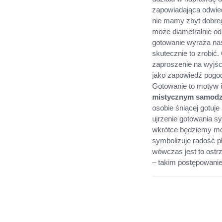
zapowiadająca odwied
nie mamy zbyt dobre
może diametralnie od
gotowanie wyraża nas
skutecznie to zrobić.
zaproszenie na wyjśc
jako zapowiedź pogod
Gotowanie to motyw 
mistycznym samodz
osobie śniącej gotuj
ujrzenie gotowania sy
wkrótce będziemy mog
symbolizuje radość p
wówczas jest to ostr
– takim postępowani