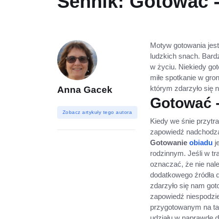
Sennik: Gotować 
Motyw gotowania jest
ludzkich snach. Bard
w życiu. Niekiedy go
miłe spotkanie w gron
którym zdarzyło się
Anna Gacek
Gotować -
Zobacz artykuły tego autora
Kiedy we śnie przytra
zapowiedź nadchodząc
Gotowanie
obiadu
j
rodzinnym. Jeśli w t
oznaczać, że nie nale
dodatkowego źródła d
zdarzyło się nam got
zapowiedź niespodz
przygotowanym na tak
udziału w naprawdę 