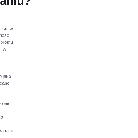
waniu?
ć się w
ności
 prostu
, w
 jako
udane.
zienie
ko
wzięcie