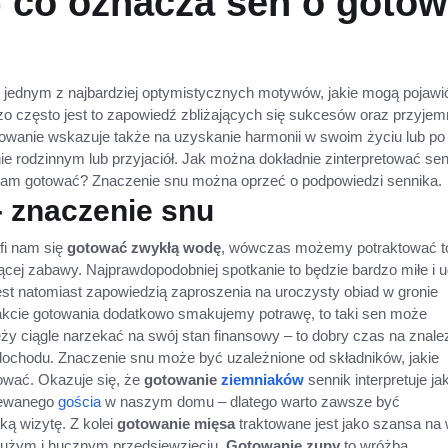
- co oznacza sen o goto
 jednym z najbardziej optymistycznych motywów, jakie mogą pojawi
zo często jest to zapowiedź zbliżających się sukcesów oraz przyjem
towanie wskazuje także na uzyskanie harmonii w swoim życiu lub po
ie rodzinnym lub przyjaciół. Jak można dokładnie zinterpretować sen
 nam gotować? Znaczenie snu można oprzeć o podpowiedzi sennika.
 znaczenie snu
fi nam się
gotować zwykłą wodę
, wówczas możemy potraktować to
ej zabawy. Najprawdopodobniej spotkanie to będzie bardzo miłe i 
est natomiast zapowiedzią zaproszenia na uroczysty obiad w gronie
rakcie gotowania dodatkowo smakujemy potrawę, to taki sen może
ży ciągle narzekać na swój stan finansowy – to dobry czas na znale
ochodu. Znaczenie snu może być uzależnione od składników, jakie
ować. Okazuje się, że
gotowanie
ziemniaków
sennik interpretuje ja
iewanego
gościa
w naszym domu – dlatego warto zawsze być
ą wizytę. Z kolei
gotowanie mięsa
traktowane jest jako szansa na 
dużym i hucznym przedsięwzięciu.
Gotowanie zupy
to wróżba