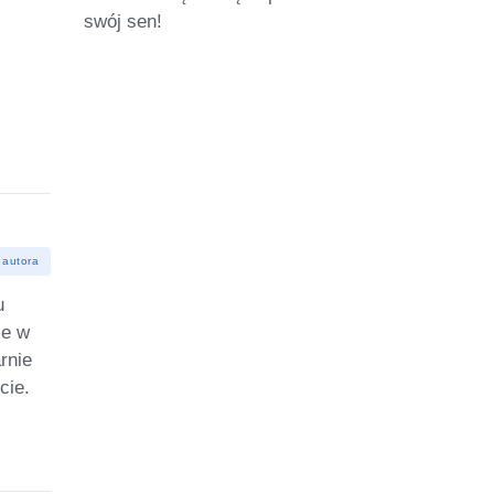
swój sen!
 autora
u
ie w
rnie
cie.