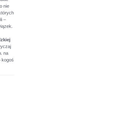
o nie
których
i –
wiązek.
zkiej
wyczaj
p. na
o kogoś