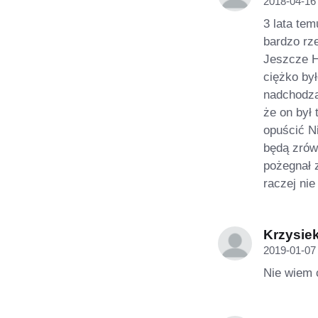
2018-04-16
3 lata te
bardzo rze
Jeszcze Hi
ciężko był
nadchodzą
że on był 
opuścić N
będą zrówn
pożegnał z
raczej nie
Krzysie
2019-01-07
Nie wiem c