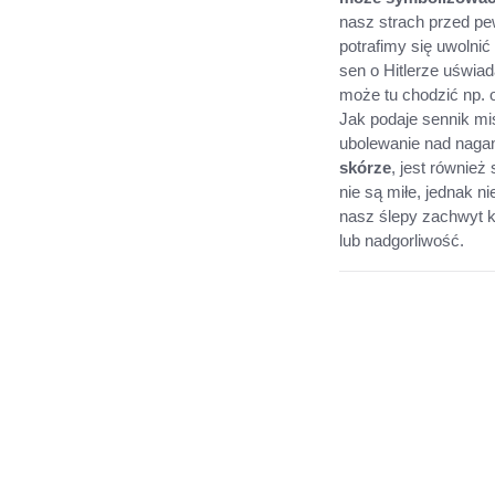
nasz strach przed pe
potrafimy się uwolni
sen o Hitlerze uświa
może tu chodzić np. 
Jak podaje sennik mi
ubolewanie nad naga
skórze
, jest również
nie są miłe, jednak n
nasz ślepy zachwyt k
lub nadgorliwość.