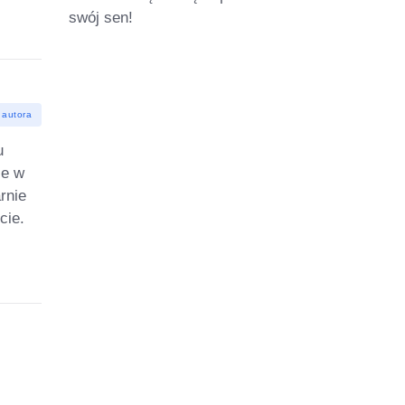
swój sen!
 autora
u
ie w
rnie
cie.