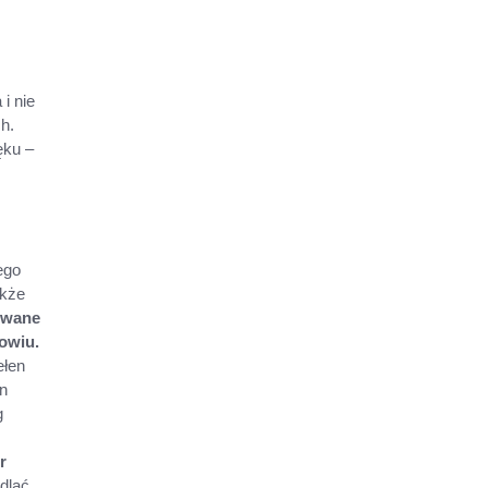
i nie
h.
ęku –
ego
akże
owane
rowiu.
ełen
en
g
r
dlać