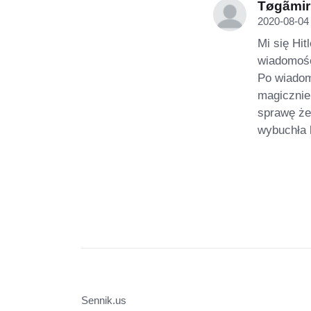
Tøgãmir
2020-08-04 
Mi się Hit
wiadomości
Po wiadom
magicznie
sprawę że 
wybuchła
Sennik.us