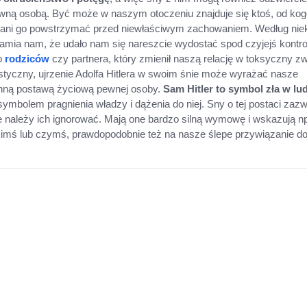
wną osobą. Być może w naszym otoczeniu znajduje się ktoś, od kog
ć ani go powstrzymać przed niewłaściwym zachowaniem. Według nie
damia nam, że udało nam się nareszcie wydostać spod czyjejś kontrol
o
rodziców
czy partnera, który zmienił naszą relację w toksyczny z
styczny, ujrzenie Adolfa Hitlera w swoim śnie może wyrażać nasze
nną postawą życiową pewnej osoby.
Sam Hitler to symbol zła w lud
 symbolem pragnienia władzy i dążenia do niej. Sny o tej postaci zaz
ie należy ich ignorować. Mają one bardzo silną wymowę i wskazują n
imś lub czymś, prawdopodobnie też na nasze ślepe przywiązanie d