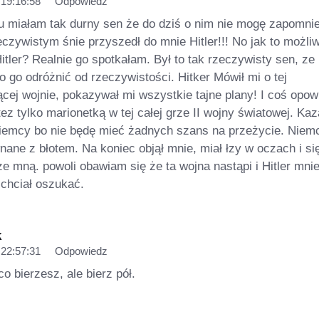
 19:16:58
Odpowiedz
mu miałam tak durny sen że do dziś o nim nie mogę zapomni
czywistym śnie przyszedł do mnie Hitler!!! No jak to możli
tler? Realnie go spotkałam. Był to tak rzeczywisty sen, ze
o go odróżnić od rzeczywistości. Hitker Mówił mi o tej
cej wojnie, pokazywał mi wszystkie tajne plany! I coś opow
tez tylko marionetką w tej całej grze II wojny światowej. Kaz
iemcy bo nie będę mieć żadnych szans na przeżycie. Niem
ane z błotem. Na koniec objął mnie, miał łzy w oczach i si
e mną. powoli obawiam się że ta wojna nastąpi i Hitler mni
 chciał oszukać.
k
 22:57:31
Odpowiedz
o bierzesz, ale bierz pół.