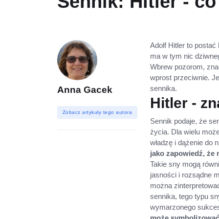
Sennik: Hitler - c
Adolf Hitler to posta
ma w tym nic dziwneg
Wbrew pozorom, znac
wprost przeciwnie. Je
sennika.
Anna Gacek
Hitler - z
Zobacz artykuły tego autora
Sennik podaje, że sen,
życia. Dla wielu moż
władzę i dążenie do n
jako zapowiedź, że 
Takie sny mogą równi
jasności i rozsądne m
można zinterpretować
sennika, tego typu sn
wymarzonego sukcesu
może symbolizować 