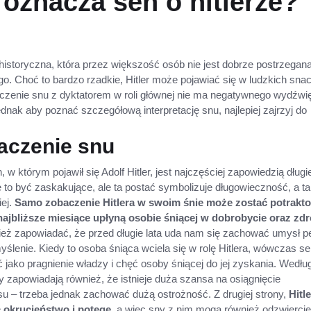
o oznacza sen o hitlerze?
ć historyczna, która przez większość osób nie jest dobrze postrzegana 
o. Choć to bardzo rzadkie, Hitler może pojawiać się w ludzkich snac
zenie snu z dyktatorem w roli głównej nie ma negatywnego wydźwi
dnak aby poznać szczegółową interpretację snu, najlepiej zajrzyj do
naczenie snu
 w którym pojawił się Adolf Hitler, jest najczęściej zapowiedzią długi
e to być zaskakujące, ale ta postać symbolizuje długowieczność, a t
iej.
Samo zobaczenie Hitlera w swoim śnie może zostać potrakt
najbliższe miesiące upłyną osobie śniącej w dobrobycie oraz zd
eż zapowiadać, że przed długie lata uda nam się zachować umysł p
yślenie. Kiedy to osoba śniąca wciela się w rolę Hitlera, wówczas s
 jako pragnienie władzy i chęć osoby śniącej do jej zyskania. Wedłu
y zapowiadają również, że istnieje duża szansa na osiągnięcie
 – trzeba jednak zachować dużą ostrożność. Z drugiej strony,
Hitle
okrucieństwo i potęgę
, a więc sny z nim mogą również odzwiercie