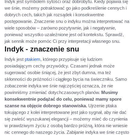
Indyk jest symbolem sytości oraz dobrobytu. Kiedy pojawia się
we śnie, możemy potraktować go jako podkreślenie cennych i
dobrych cech, takich jak rozsądek i konsekwentne
postępowanie. Znaczenie snu o indyku można interpretować na
wiele sposobów – zarówno pozytywnie, jak i negatywnie,
ponieważ wszystko uzależnione jest od kontekstu. Sprawdź,
jak sennik może pomóc Ci przy interpretacji własnego snu.
Indyk - znaczenie snu
Indyk jest
ptakiem
, którego przypisuje się ludziom
posiadającym cechy przywódcy. Czasami jednak może
sugerować osobie śniącej, że jest zbyt dumna, ma też
skłonności do próżności i ciągłego bycia na świeczniku. Samo
zobaczenie indyka we śnie najczęściej oznacza, że nie
powinniśmy zmieniać dotychczasowych planów.
Musimy
konsekwentnie podążać do celu, ponieważ mamy spore
szanse na objęcie dobrego stanowiska.
Ujrzenie ptaka
tokującego z kolei interpretowane jest jako sygnał, aby nie dać
się zwieść wyszukanej elegancji – możemy mieć do czynienia
w prawdziwym życiu z osobą bardzo próżną, która nie wniesie
nic cennego do naszego życia. Zabijanie indyka we śnie często