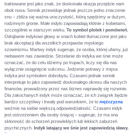
traktowane jest jako znak, że doskonała okazja przejdzie nam
obok nosa. Sennik przewiduje jednak jeszcze jedno znaczenie
snu – zbliża się ważna uroczystość, którą spędzimy w dużym,
rodzinnym gronie. Małe indyki zapowiadają kłótnie z kobietami,
szczególnie w starszym wieku.
To symbol plotek i pomówień.
Odrąbanie indykowi głowy w snach kobiet tłumaczone jest jako
brak akceptacji dla wszelkich przejawów męskiego
szowinizmu. Martwy indyk sugeruje, że osoba, której ufamy, już
niebawem nas zawiedzie. Strzelanie do indyka we śnie może
oznaczać, że do celu idziemy po trupach, liczy się dla nas
wyłącznie osiągnięcie sukcesu. Jedzenie potrawy z mięsa
indyka jest symbolem dobrobytu. Czasami jednak sennik
interpretuje to jako zapowiedź doskonałego okresu dla naszych
finansów, prowadzony przez nas biznes naprawdę się rozwinie.
Dla zakochanych indyk może oznaczać, że ich związek będzie
bardzo szczęśliwy i trwały pod warunkiem, że to
mężczyzna
weźmie na siebie większą odpowiedzialność. Czasami indyk
jest ostrzeżeniem dla osoby śniącej – sugeruje, że ma ona
skłonność do schorzeń przewlekłych lub lekkich zaburzeń
psychicznych.
Indyk latający we śnie jest zapowiedzią sławy.