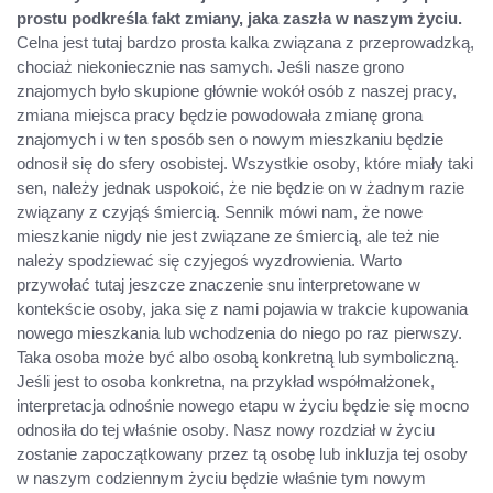
prostu podkreśla fakt zmiany, jaka zaszła w naszym życiu.
Celna jest tutaj bardzo prosta kalka związana z przeprowadzką,
chociaż niekoniecznie nas samych. Jeśli nasze grono
znajomych było skupione głównie wokół osób z naszej pracy,
zmiana miejsca pracy będzie powodowała zmianę grona
znajomych i w ten sposób sen o nowym mieszkaniu będzie
odnosił się do sfery osobistej. Wszystkie osoby, które miały taki
sen, należy jednak uspokoić, że nie będzie on w żadnym razie
związany z czyjąś śmiercią. Sennik mówi nam, że nowe
mieszkanie nigdy nie jest związane ze śmiercią, ale też nie
należy spodziewać się czyjegoś wyzdrowienia. Warto
przywołać tutaj jeszcze znaczenie snu interpretowane w
kontekście osoby, jaka się z nami pojawia w trakcie kupowania
nowego mieszkania lub wchodzenia do niego po raz pierwszy.
Taka osoba może być albo osobą konkretną lub symboliczną.
Jeśli jest to osoba konkretna, na przykład współmałżonek,
interpretacja odnośnie nowego etapu w życiu będzie się mocno
odnosiła do tej właśnie osoby. Nasz nowy rozdział w życiu
zostanie zapoczątkowany przez tą osobę lub inkluzja tej osoby
w naszym codziennym życiu będzie właśnie tym nowym