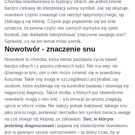
Choroba nowotworowa to budzący strach, ale jednocześnie
bardzo ciekawy do interpretacji senny symbol. Jak się okazuje,
nowotwór często zwiastuje coś niezbyt optymistycznego, np.
zbliżającą się kłótnię. Często jego pojawienie się we śnie
oznacza, że pewna część nas samych wymyka się spod
kontroli. Jak dokładnie interpretować znaczenie swojego snu?
Sprawdź, co na ten temat mówi sennik.
Nowotwór - znaczenie snu
Nowotwór to choroba, która nieraz pozbawia życia nawet
bardzo silnych i z pozoru zdrowych ludzi. Nie ma więc nic
dziwnego w tym, sen o nim może zmienić się w prawdziwy
koszmar. Takie sny mogą w szczególności przytrafiać się
osobom, które wybierają się na kontrolne badania i obawiają się
najgorszej diagnozy. Także osoby, u których już stwierdzono
nowotwór, mogą o nim śnić – ich emocje po prostu znajdują
ujście w sferze snów. Nie należy jednak traktować takiego snu
jako proroczego, ponieważ nierzadko ten symbol zwraca uwagę
na coś innego niż kłopoty ze zdrowiem.
Sen, w którym
jesteśmy diagnozowani
i pojawia się stwierdzenie nowotworu
jest w pewnym sensie ostrzeżeniem – to dobry czas, by w