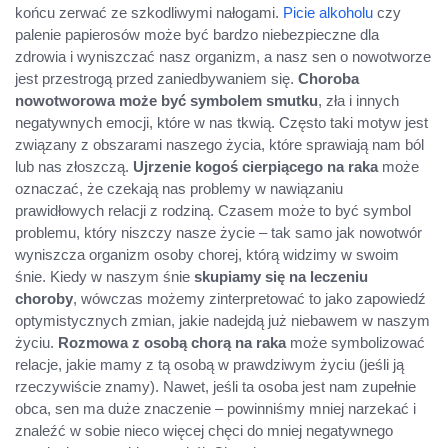
końcu zerwać ze szkodliwymi nałogami.
Picie alkoholu
czy
palenie papierosów może być bardzo niebezpieczne dla
zdrowia i wyniszczać nasz organizm, a nasz sen o nowotworze
jest przestrogą przed zaniedbywaniem się.
Choroba
nowotworowa może być symbolem smutku
, zła i innych
negatywnych emocji, które w nas tkwią. Często taki motyw jest
związany z obszarami naszego życia, które sprawiają nam ból
lub nas złoszczą.
Ujrzenie kogoś cierpiącego na raka
może
oznaczać, że czekają nas problemy w nawiązaniu
prawidłowych relacji z rodziną. Czasem może to być symbol
problemu, który niszczy nasze życie – tak samo jak nowotwór
wyniszcza organizm osoby chorej, którą widzimy w swoim
śnie. Kiedy w naszym śnie
skupiamy się na leczeniu
choroby
, wówczas możemy zinterpretować to jako zapowiedź
optymistycznych zmian, jakie nadejdą już niebawem w naszym
życiu.
Rozmowa z osobą chorą na raka
może symbolizować
relacje, jakie mamy z tą osobą w prawdziwym życiu (jeśli ją
rzeczywiście znamy). Nawet, jeśli ta osoba jest nam zupełnie
obca, sen ma duże znaczenie – powinniśmy mniej narzekać i
znaleźć w sobie nieco więcej chęci do mniej negatywnego