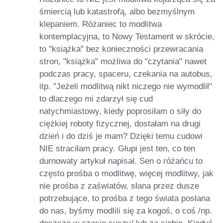
śmiercią lub katastrofą, albo bezmyślnym
klepaniem. Różaniec to modlitwa
kontemplacyjna, to Nowy Testament w skrócie,
to "książka" bez konieczności przewracania
stron, "książka" możliwa do "czytania" nawet
podczas pracy, spaceru, czekania na autobus,
itp. "Jeżeli modlitwą nikt niczego nie wymodlił"
to dlaczego mi zdarzył się cud
natychmiastowy, kiedy poprosiłam o siły do
ciężkiej roboty fizycznej, dostałam na drugi
dzień i do dziś je mam? Dzięki temu cudowi
NIE straciłam pracy. Głupi jest ten, co ten
durnowaty artykuł napisał. Sen o różańcu to
często prośba o modlitwę, więcej modlitwy, jak
nie prośba z zaświatów, słana przez dusze
potrzebujące, to prośba z tego świata posłana
do nas, byśmy modlili się za kogoś, o coś /np.