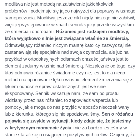
modlitwa nie jest metodą na załatwienie jakichkolwiek
problemów i podejmuje się ją co najwyżej dla poprawy własnego
samopoczucia. Modlitwą jeszcze nikt nigdy niczego nie załatwił,
więc jej występowanie w snach sennik łączy przede wszystkim
ze śmiercią i chorobami.
Różaniec jest rodzajem modlitwy,
która wyjątkowo silnie jest związana właśnie ze śmiercią.
Odmawiający różaniec niczym mantrę katolicy zazwyczaj nie
zastanawiają się specjalnie nad swoja czynnością, ale już na
przykład w ortodoksyjnych odłamach chrześcijaństwa jest to
element zadumy właśnie nad śmiercią. Niezależnie od tego, czy
ktoś odmawia różaniec świadomie czy nie, jest to dla niego
metoda na opanowanie lęku i właśnie element zmierzenia się z
lękiem odnośnie spraw ostatecznych jest we śnie
eksponowany. Sennik wskazuje nam, że sam po prostu
widziany przez nas różaniec to zapowiedź wsparcia lub
pomocy, jakie mogą do nas przyjść w sposób nieoczekiwany
lub z kierunku, którego się nie spodziewaliśmy.
Sen o różańcu
pojawia się zwykle w sytuacji, kiedy zdaje się, że jesteśmy
w krytycznym momencie życia
i nie za bardzo jesteśmy w
stanie starać się o osiągnięcie pozytywnych celów. Czujemy, że