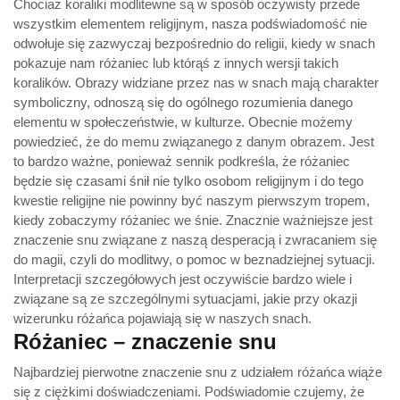
Chociaż koraliki modlitewne są w sposób oczywisty przede
wszystkim elementem religijnym, nasza podświadomość nie
odwołuje się zazwyczaj bezpośrednio do religii, kiedy w snach
pokazuje nam różaniec lub którąś z innych wersji takich
koralików. Obrazy widziane przez nas w snach mają charakter
symboliczny, odnoszą się do ogólnego rozumienia danego
elementu w społeczeństwie, w kulturze. Obecnie możemy
powiedzieć, że do memu związanego z danym obrazem. Jest
to bardzo ważne, ponieważ sennik podkreśla, że różaniec
będzie się czasami śnił nie tylko osobom religijnym i do tego
kwestie religijne nie powinny być naszym pierwszym tropem,
kiedy zobaczymy różaniec we śnie. Znacznie ważniejsze jest
znaczenie snu związane z naszą desperacją i zwracaniem się
do magii, czyli do modlitwy, o pomoc w beznadziejnej sytuacji.
Interpretacji szczegółowych jest oczywiście bardzo wiele i
związane są ze szczególnymi sytuacjami, jakie przy okazji
wizerunku różańca pojawiają się w naszych snach.
Różaniec – znaczenie snu
Najbardziej pierwotne znaczenie snu z udziałem różańca wiąże
się z ciężkimi doświadczeniami. Podświadomie czujemy, że