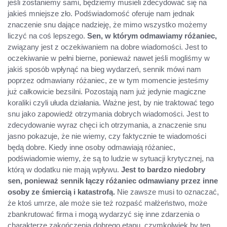
jeśli zostaniemy sami, będziemy musieli zdecydować się na
jakieś mniejsze zło. Podświadomość oferuje nam jednak
znaczenie snu dające nadzieję, że mimo wszystko możemy
liczyć na coś lepszego.
Sen, w którym odmawiamy różaniec,
związany jest z oczekiwaniem na dobre wiadomości. Jest to
oczekiwanie w pełni bierne, ponieważ nawet jeśli mogliśmy w
jakiś sposób wpłynąć na bieg wydarzeń, sennik mówi nam
poprzez odmawiany różaniec, ze w tym momencie jesteśmy
już całkowicie bezsilni. Pozostają nam już jedynie magiczne
koraliki czyli ułuda działania. Ważne jest, by nie traktować tego
snu jako zapowiedź otrzymania dobrych wiadomości. Jest to
zdecydowanie wyraz chęci ich otrzymania, a znaczenie snu
jasno pokazuje, że nie wiemy, czy faktycznie te wiadomości
będą dobre. Kiedy inne osoby odmawiają różaniec,
podświadomie wiemy, że są to ludzie w sytuacji krytycznej, na
którą w dodatku nie mają wpływu.
Jest to bardzo niedobry
sen, ponieważ sennik łączy różaniec odmawiany przez inne
osoby ze śmiercią i katastrofą.
Nie zawsze musi to oznaczać,
że ktoś umrze, ale może sie też rozpaść małżeństwo, może
zbankrutować firma i mogą wydarzyć się inne zdarzenia o
charakterze zakończenia dobrego etapu, czymkolwiek by ten