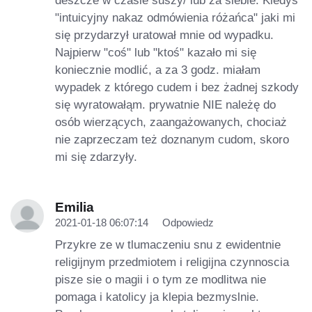
deszcze w czasie suszy/ lub za siebie. Kiedyś
"intuicyjny nakaz odmówienia różańca" jaki mi
się przydarzył uratował mnie od wypadku.
Najpierw "coś" lub "ktoś" kazało mi się
koniecznie modlić, a za 3 godz. miałam
wypadek z którego cudem i bez żadnej szkody
się wyratowałąm. prywatnie NIE należę do
osób wierzących, zaangażowanych, chociaż
nie zaprzeczam też doznanym cudom, skoro
mi się zdarzyły.
Emilia
2021-01-18 06:07:14
Odpowiedz
Przykre ze w tlumaczeniu snu z ewidentnie
religijnym przedmiotem i religijna czynnoscia
pisze sie o magii i o tym ze modlitwa nie
pomaga i katolicy ja klepia bezmyslnie.