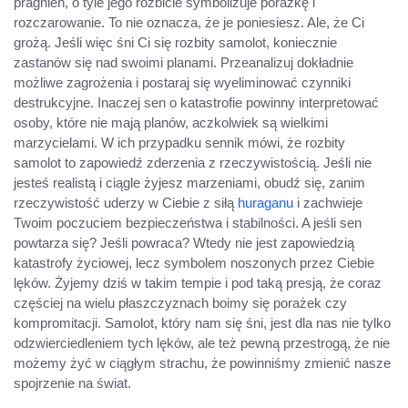
pragnień, o tyle jego rozbicie symbolizuje porażkę i
rozczarowanie. To nie oznacza, że je poniesiesz. Ale, że Ci
grożą. Jeśli więc śni Ci się rozbity samolot, koniecznie
zastanów się nad swoimi planami. Przeanalizuj dokładnie
możliwe zagrożenia i postaraj się wyeliminować czynniki
destrukcyjne. Inaczej sen o katastrofie powinny interpretować
osoby, które nie mają planów, aczkolwiek są wielkimi
marzycielami. W ich przypadku sennik mówi, że rozbity
samolot to zapowiedź zderzenia z rzeczywistością. Jeśli nie
jesteś realistą i ciągle żyjesz marzeniami, obudź się, zanim
rzeczywistość uderzy w Ciebie z siłą
huraganu
i zachwieje
Twoim poczuciem bezpieczeństwa i stabilności. A jeśli sen
powtarza się? Jeśli powraca? Wtedy nie jest zapowiedzią
katastrofy życiowej, lecz symbolem noszonych przez Ciebie
lęków. Żyjemy dziś w takim tempie i pod taką presją, że coraz
częściej na wielu płaszczyznach boimy się porażek czy
kompromitacji. Samolot, który nam się śni, jest dla nas nie tylko
odzwierciedleniem tych lęków, ale też pewną przestrogą, że nie
możemy żyć w ciągłym strachu, że powinniśmy zmienić nasze
spojrzenie na świat.