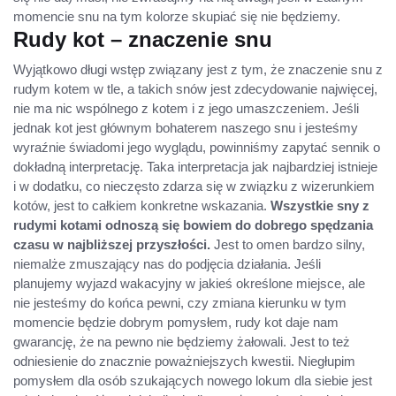
momencie snu na tym kolorze skupiać się nie będziemy.
Rudy kot – znaczenie snu
Wyjątkowo długi wstęp związany jest z tym, że znaczenie snu z
rudym kotem w tle, a takich snów jest zdecydowanie najwięcej,
nie ma nic wspólnego z kotem i z jego umaszczeniem. Jeśli
jednak kot jest głównym bohaterem naszego snu i jesteśmy
wyraźnie świadomi jego wyglądu, powinniśmy zapytać sennik o
dokładną interpretację. Taka interpretacja jak najbardziej istnieje
i w dodatku, co nieczęsto zdarza się w związku z wizerunkiem
kotów, jest to całkiem konkretne wskazania.
Wszystkie sny z
rudymi kotami odnoszą się bowiem do dobrego spędzania
czasu w najbliższej przyszłości.
Jest to omen bardzo silny,
niemalże zmuszający nas do podjęcia działania. Jeśli
planujemy wyjazd wakacyjny w jakieś określone miejsce, ale
nie jesteśmy do końca pewni, czy zmiana kierunku w tym
momencie będzie dobrym pomysłem, rudy kot daje nam
gwarancję, że na pewno nie będziemy żałowali. Jest to też
odniesienie do znacznie poważniejszych kwestii. Niegłupim
pomysłem dla osób szukających nowego lokum dla siebie jest