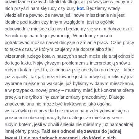
odwiedzanie różnych lokali tak długo, aż po wizycie w jednym z
nich przyśni nam się rudy czy bury
kot
. Będziemy wtedy
wiedzieli na pewno, że nawet jeśli nowe mieszkanie nie jest
idealne pod takim czy innym względem, jest to ogólnie
odpowiednie miejsce dla nas i będziemy się w nim dobrze czuli.
Sennik daje nam tego gwarancję. W podobny sposób
potraktować można nawet decyzje o zmianie pracy. Czas pracy
to także czas, w którym czujemy się dobrze albo źle i
wizerunek rudego kota w naszych snach może się tutaj odnosić
do tego faktu. Największym problemem z interpretacją snów z
rudymi kotami jest to, że odnoszą się one tylko do decyzji, które
już zapadły. Tak jak prezentowane jest to powyżej, mieliśmy już
wybrane miejsce na wakacje, już byliśmy w danym mieszkaniu,
a w przypadku nowej pracy – musimy mieć już konkretną ofertę
pracy, a nie tylko silny zamiar zmiany pracodawcy. Dlatego
znaczenie snu nie może być traktowane jako ogólna
wskazówka i na przykład nie można nam zdecydować się na
porzucenie obecnej pracy tylko dlatego, że mieliśmy sen z
rudym kotem, jeśli w chwili śnienia nie mieliśmy już namacalnej
innej oferty pracy.
Taki sen odnosi się zawsze do jednej
kwestii i nie ma żadnych gwarancji, do której z nich