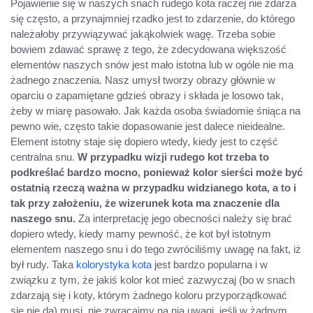
Pojawienie się w naszych snach rudego kota raczej nie zdarza
się często, a przynajmniej rzadko jest to zdarzenie, do którego
należałoby przywiązywać jakąkolwiek wagę. Trzeba sobie
bowiem zdawać sprawę z tego, że zdecydowana większość
elementów naszych snów jest mało istotna lub w ogóle nie ma
żadnego znaczenia. Nasz umysł tworzy obrazy głównie w
oparciu o zapamiętane gdzieś obrazy i składa je losowo tak,
żeby w miarę pasowało. Jak każda osoba świadomie śniąca na
pewno wie, często takie dopasowanie jest dalece nieidealne.
Element istotny staje się dopiero wtedy, kiedy jest to część
centralna snu.
W przypadku wizji rudego kot trzeba to
podkreślać bardzo mocno, ponieważ kolor sierści może być
ostatnią rzeczą ważna w przypadku widzianego kota, a to i
tak przy założeniu, że wizerunek kota ma znaczenie dla
naszego snu.
Za interpretację jego obecności należy się brać
dopiero wtedy, kiedy mamy pewność, że kot był istotnym
elementem naszego snu i do tego zwróciliśmy uwagę na fakt, iż
był rudy. Taka
kolorystyka kota
jest bardzo popularna i w
związku z tym, że jakiś kolor kot mieć zazwyczaj (bo w snach
zdarzają się i koty, którym żadnego koloru przyporządkować
się nie da) musi, nie zwracajmy na nią uwagi, jeśli w żadnym