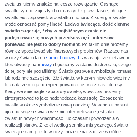
życiu usiłujemy znaleźć najlepsze rozwiązanie. Gasnące
światło symbolizuje zły obrót naszych spraw. Jasne, płonące
światło jest zapowiedzią dostatku i honoru. Z kolei gra świateł
może oznaczać pomyślność.
Ledwo świecące, dość ciemne
światło sugeruje, żeby w najbliższym czasie nie
podejmować się nowych przedsięwzięć i interesów,
ponieważ nie jest to dobry moment.
Po takim śnie możemy
również spodziewać się finansowych problemów. Rażące nas
w oczy światło lamp
samochodowych
zwiastuje, że niebawem
ktoś otworzy nam
oczy
i będziemy w stanie dostrzec to, czego
do tej pory nie potrafiliśmy. Światło gazowe symbolizuje romans
lub rodzinne szczęście. Złe światło, w którym niewiele widzimy
to znak, że mogą ucierpieć prowadzone przez nas interesy.
Kiedy we śnie nagle zapala się światło, wówczas możemy
zinterpretować to jako nadchodzącą katastrofę. Zobaczenie
światła w oknie symbolizuje nową nadzieję. W senniku babuni
ujrzenie wiązki światła we śnie interpretowane jest jako
zwiastun nowych wiadomości lub czasami powodzenia w
realizacji planów. Z kolei według sennika mistycznego, światło
świecące nam prosto w oczy może oznaczać, że wkrótce