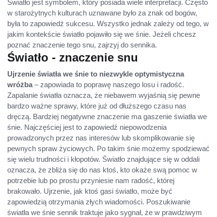
Światło jest symbolem, który posiada wiele interpretacji. Często
w starożytnych kulturach uznawane było za znak od bogów,
była to zapowiedź sukcesu. Wszystko jednak zależy od tego, w
jakim kontekście światło pojawiło się we śnie. Jeżeli chcesz
poznać znaczenie tego snu, zajrzyj do sennika.
Światło - znaczenie snu
Ujrzenie światła we śnie to niezwykle optymistyczna
wróżba
– zapowiada to poprawę naszego losu i radość.
Zapalanie światła oznacza, że niebawem wyjaśnią się pewne
bardzo ważne sprawy, które już od dłuższego czasu nas
dręczą. Bardziej negatywne znaczenie ma gaszenie światła we
śnie. Najczęściej jest to zapowiedź niepowodzenia
prowadzonych przez nas interesów lub skomplikowanie się
pewnych spraw życiowych. Po takim śnie możemy spodziewać
się wielu trudności i kłopotów. Światło znajdujące się w oddali
oznacza, że zbliża się do nas ktoś, kto okaże swą pomoc w
potrzebie lub po prostu przyniesie nam radość, której
brakowało. Ujrzenie, jak ktoś gasi światło, może być
zapowiedzią otrzymania złych wiadomości. Poszukiwanie
światła we śnie sennik traktuje jako sygnał, że w prawdziwym