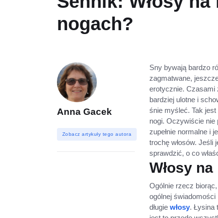
Sennik: Włosy na 
nogach?
Sny bywają bardzo ró
zagmatwane, jeszcze 
erotycznie. Czasami 
bardziej ulotne i sc
śnie myśleć. Tak jes
Anna Gacek
nogi. Oczywiście nie 
zupełnie normalne i j
Zobacz artykuły tego autora
trochę włosów. Jeśli 
sprawdzić, o co właś
Włosy na 
Ogólnie rzecz biorąc, 
ogólnej świadomości n
długie
włosy
. Łysina
jest to przede wszys