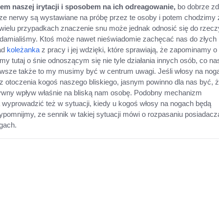
tem naszej irytacji i sposobem na ich odreagowanie,
bo dobrze z
ze nerwy są wystawiane na próbę przez te osoby i potem chodzimy ź
 wielu przypadkach znaczenie snu może jednak odnosić się do rzecz
iadamialiśmy. Ktoś może nawet nieświadomie zachęcać nas do złych
ład
koleżanka
z pracy i jej wdzięki, które sprawiają, że zapominamy o 
y tutaj o śnie odnoszącym się nie tyle działania innych osób, co na
zawsze także to my musimy być w centrum uwagi. Jeśli włosy na nog
otoczenia kogoś naszego bliskiego, jasnym powinno dla nas być, ż
ywny wpływ właśnie na bliską nam osobę. Podobny mechanizm
wyprowadzić też w sytuacji, kiedy u kogoś włosy na nogach będą
ypomnijmy, ze sennik w takiej sytuacji mówi o rozpasaniu posiadacz
gach.