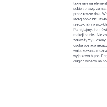
takie sny są elemen
sobie sprawę, że nas
przez resztę dnia. W
której sobie nie uśw
rzeczy, jak na przyk
Pamiętajmy, że mówim
reakcji na nie. Nie 
zauważymy u osoby z 
osoba posiada negat
wnioskowania można 
wyjątkowo bujne. Prz
długich włosów na no