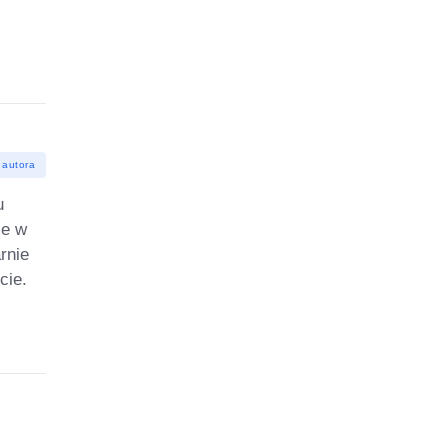
 autora
u
ie w
rnie
cie.