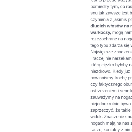
pomiędzy tym, co roś
snu jak zawsze jest 
czynienia z jakimiś
długich włosów na n
warkoczy,
mogą nam 
rozczochrane na nog
tego typu zdarza się
Największe znaczenie
i raczej nie narzekam
którą ciężko byłoby 
niezdrowo. Kiedy już
powinniśmy trochę pr
czy faktycznego oburz
ostrzeżeniem i senni
zauważymy na nogach 
niejednokrotnie bywa
zaprzeczyć, że takie
widok. Znaczenie snu
nogach mają na nas zł
raczej kontakty z ni