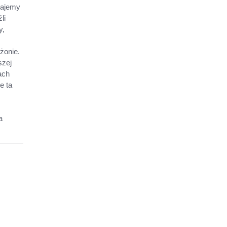
dajemy
li
y,
żonie.
szej
ach
e ta
a