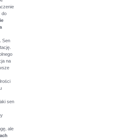
aczenie
y do
ie
a
. Sen
etację.
olnego
cja na
awsze
drości
u
aki sen
ny
gę, ale
kach