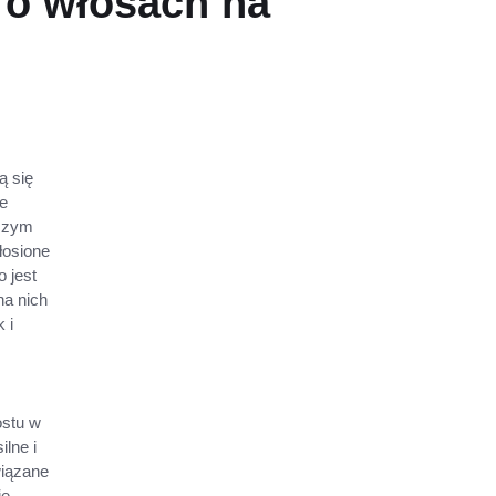
 o włosach na
ą się
ie
aszym
łosione
o jest
na nich
 i
ostu w
ilne i
wiązane
ie