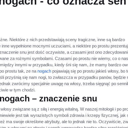
nogach - co oznacza sen
żne. Niektóre z nich przedstawiają sceny tragiczne, inne są bardzo
inne wypełnione mocnymi uczuciami, a niektóre po prostu prezentuj
znaczenie snu jest dość oczywiste, a czasami jest ono zdecydowan
howane za rożnymi symbolami. Czasami po prostu nie wiemy, co o n
t między innymi w przypadku, kiedy śni się nam, że mamy bardzo ow
po prostu tak, ze na
nogach
pojawiają się po prostu jakieś włosy, bo t
eśli przyśnią się nam nogi, to zwłaszcza w przypadku panów, będzie 
jednak zwrócimy specjalnie uwagę na włosy, trzeba sięgnąć po sennik
ciwie w tym chodzi.
nogach – znaczenie snu
włosy związane są z siłą i energią witalną. W naszej mitologii i po pr
iewiele jest tak wyrazistych symboli zdrowia i krzepy fizycznej, jak s
 też ma swoje określone atrybuty, ale to jednak nie to. Oczywiście, z
tkim z włosami na głowie i sennik wprowadza bardzo silne rozróżnien