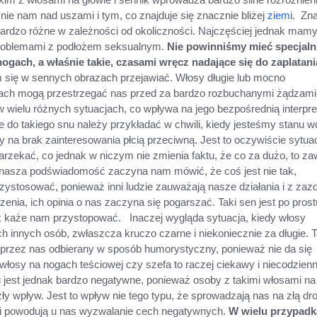
nie nam nad uszami i tym, co znajduje się znacznie bliżej
ziemi
. Zn
bardzo różne w zależności od okoliczności. Najczęściej jednak mam
 problemami z podłożem seksualnym.
Nie powinniśmy mieć specjaln
ogach, a właśnie takie, czasami wręcz nadające się do zaplatani
się w sennych obrazach przejawiać. Włosy długie lub mocno
ach mogą przestrzegać nas przed za bardzo rozbuchanymi żądzami
 w wielu różnych sytuacjach, co wpływa na jego bezpośrednią interpr
 do takiego snu należy przykładać w chwili, kiedy jesteśmy stanu w
y na brak zainteresowania płcią przeciwną. Jest to oczywiście sytua
narzekać, co jednak w niczym nie zmienia faktu, że co za dużo, to z
 nasza podświadomość zaczyna nam mówić, że coś jest nie tak,
zystosować, ponieważ inni ludzie zauważają nasze działania i z zaz
enia, ich opinia o nas zaczyna się pogarszać. Taki sen jest po prost
k każe nam przystopować. Inaczej wygląda sytuacja, kiedy włosy
innych osób, zwłaszcza kruczo czarne i niekoniecznie za długie. T
 przez nas odbierany w sposób humorystyczny, ponieważ nie da się
 włosy na nogach teściowej czy szefa to raczej ciekawy i niecodzien
 jest jednak bardzo negatywne, ponieważ osoby z takimi włosami na
y wpływ. Jest to wpływ nie tego typu, że sprowadzają nas na złą dro
mi powodują u nas wyzwalanie cech negatywnych.
W wielu przypad