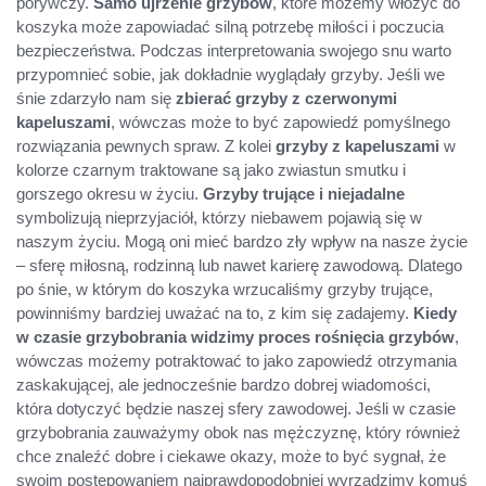
porywczy.
Samo ujrzenie grzybów
, które możemy włożyć do
koszyka może zapowiadać silną potrzebę miłości i poczucia
bezpieczeństwa. Podczas interpretowania swojego snu warto
przypomnieć sobie, jak dokładnie wyglądały grzyby. Jeśli we
śnie zdarzyło nam się
zbierać grzyby z czerwonymi
kapeluszami
, wówczas może to być zapowiedź pomyślnego
rozwiązania pewnych spraw. Z kolei
grzyby z kapeluszami
w
kolorze czarnym traktowane są jako zwiastun smutku i
gorszego okresu w życiu.
Grzyby trujące i niejadalne
symbolizują nieprzyjaciół, którzy niebawem pojawią się w
naszym życiu. Mogą oni mieć bardzo zły wpływ na nasze życie
– sferę miłosną, rodzinną lub nawet karierę zawodową. Dlatego
po śnie, w którym do koszyka wrzucaliśmy grzyby trujące,
powinniśmy bardziej uważać na to, z kim się zadajemy.
Kiedy
w czasie grzybobrania widzimy proces rośnięcia grzybów
,
wówczas możemy potraktować to jako zapowiedź otrzymania
zaskakującej, ale jednocześnie bardzo dobrej wiadomości,
która dotyczyć będzie naszej sfery zawodowej. Jeśli w czasie
grzybobrania zauważymy obok nas mężczyznę, który również
chce znaleźć dobre i ciekawe okazy, może to być sygnał, że
swoim postępowaniem najprawdopodobniej wyrządzimy komuś