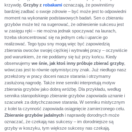
krzywdę.
Grzyby z
robakami
oznaczają, że powinniśmy
bardziej zadbać o swoje zdrowie – być może jest to odpowiedni
moment na wykonanie podstawowych badań. Sen o zbieraniu
grzybów może też na sugerować, że odniesienie sukcesu jest
w zasięgu ręki – nie można jednak spoczywać na laurach,
trzeba skoncentrować się na jednym celu i uparcie go
realizować. Tego typu sny mogą więc być zapowiedzią
zbierania owoców swojej ciężkiej i wytrwałej pracy – oczywiście
pod warunkiem, że nie poddamy się tuż przy końcu. Kiedy
obserwujemy
we śnie, jak ktoś inny próbuje zbierać grzyby
,
wówczas jest to równie optymistyczny znak. Już niedługo nasz
przełożony w pracy doceni nasze starania i otrzymamy
zasłużoną nagrodę. Także inne senniki interpretują motyw
zbierania grzybów jako dobrą wróżbę. Dla przykładu, według
sennika staropolskiego zbieranie grzybów zapowiada uznanie i
szacunek za dotychczasowe starania. W senniku mistycznym
z kolei ta czynność zapowiada osiągnięcie zamierzonego celu.
Zbieranie grzybów jadalnych
i naprawdę dorodnych może
oznaczać, że czekają nas sukcesy – im dorodniejsze są
grzyby w koszyku, tym większe sukcesy nas czekają.