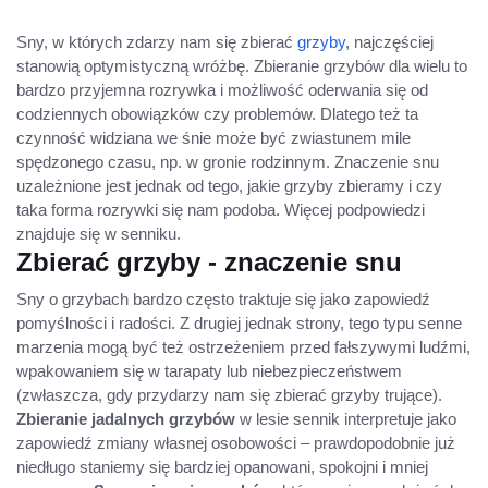
Sny, w których zdarzy nam się zbierać
grzyby
, najczęściej
stanowią optymistyczną wróżbę. Zbieranie grzybów dla wielu to
bardzo przyjemna rozrywka i możliwość oderwania się od
codziennych obowiązków czy problemów. Dlatego też ta
czynność widziana we śnie może być zwiastunem mile
spędzonego czasu, np. w gronie rodzinnym. Znaczenie snu
uzależnione jest jednak od tego, jakie grzyby zbieramy i czy
taka forma rozrywki się nam podoba. Więcej podpowiedzi
znajduje się w senniku.
Zbierać grzyby - znaczenie snu
Sny o grzybach bardzo często traktuje się jako zapowiedź
pomyślności i radości. Z drugiej jednak strony, tego typu senne
marzenia mogą być też ostrzeżeniem przed fałszywymi ludźmi,
wpakowaniem się w tarapaty lub niebezpieczeństwem
(zwłaszcza, gdy przydarzy nam się zbierać grzyby trujące).
Zbieranie jadalnych grzybów
w lesie sennik interpretuje jako
zapowiedź zmiany własnej osobowości – prawdopodobnie już
niedługo staniemy się bardziej opanowani, spokojni i mniej