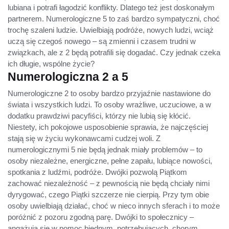
lubiana i potrafi łagodzić konflikty. Dlatego też jest doskonałym
partnerem. Numerologiczne 5 to zaś bardzo sympatyczni, choć
trochę szaleni ludzie. Uwielbiają podróże, nowych ludzi, wciąż
uczą się czegoś nowego – są zmienni i czasem trudni w
związkach, ale z 2 będą potrafili się dogadać. Czy jednak czeka
ich długie, wspólne życie?
Numerologiczna 2 a 5
Numerologiczne 2 to osoby bardzo przyjaźnie nastawione do
świata i wszystkich ludzi. To osoby wrażliwe, uczuciowe, a w
dodatku prawdziwi pacyfiści, którzy nie lubią się kłócić.
Niestety, ich pokojowe usposobienie sprawia, że najczęściej
stają się w życiu wykonawcami cudzej woli. Z
numerologicznymi 5 nie będą jednak miały problemów – to
osoby niezależne, energiczne, pełne zapału, lubiące nowości,
spotkania z ludźmi, podróże. Dwójki pozwolą Piątkom
zachować niezależność – z pewnością nie będą chciały nimi
dyrygować, czego Piątki szczerze nie cierpią. Przy tym obie
osoby uwielbiają działać, choć w nieco innych sferach i to może
poróżnić z pozoru zgodną parę. Dwójki to społecznicy –
angażują się w pomoc biednym, potrzebujących, chorym.