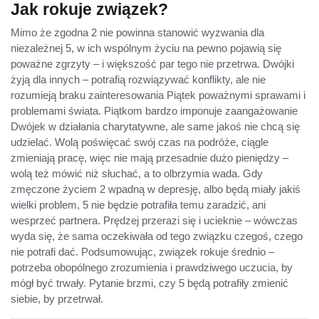
Jak rokuje związek?
Mimo że zgodna 2 nie powinna stanowić wyzwania dla
niezależnej 5, w ich wspólnym życiu na pewno pojawią się
poważne zgrzyty – i większość par tego nie przetrwa. Dwójki
żyją dla innych – potrafią rozwiązywać konflikty, ale nie
rozumieją braku zainteresowania Piątek poważnymi sprawami i
problemami świata. Piątkom bardzo imponuje zaangażowanie
Dwójek w działania charytatywne, ale same jakoś nie chcą się
udzielać. Wolą poświęcać swój czas na podróże, ciągle
zmieniają pracę, więc nie mają przesadnie dużo pieniędzy –
wolą też mówić niż słuchać, a to olbrzymia wada. Gdy
zmęczone życiem 2 wpadną w depresję, albo będą miały jakiś
wielki problem, 5 nie będzie potrafiła temu zaradzić, ani
wesprzeć partnera. Prędzej przerazi się i ucieknie – wówczas
wyda się, że sama oczekiwała od tego związku czegoś, czego
nie potrafi dać. Podsumowując, związek rokuje średnio –
potrzeba obopólnego zrozumienia i prawdziwego uczucia, by
mógł być trwały. Pytanie brzmi, czy 5 będą potrafiły zmienić
siebie, by przetrwał.