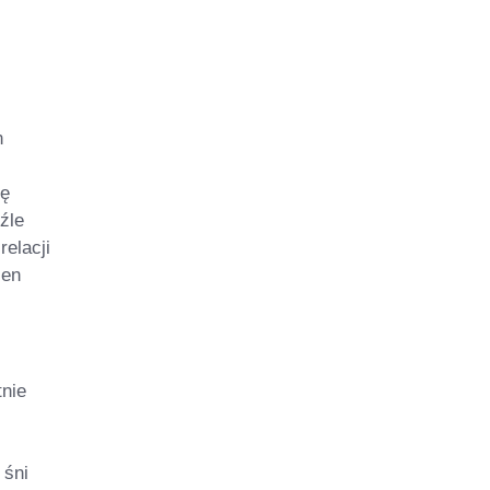
n
ię
źle
elacji
sen
tnie
 śni