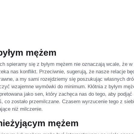
z byłym mężem
ych spieramy się z byłym mężem nie oznaczają wcale, że w
eka nas konflikt. Przeciwnie, sugerują, że nasze relacje bę
prawne, a my sami rozejdziemy się poszukując własnych dró
niczyć wzajemne wymówki do minimum. Kłótnia z byłym mę
pretowana jako sen, który zachęca nas do tego, aby podjąć
, co zostało przemilczane. Czasem wyrzucenie tego z siebi
jące niż milczenie.
 nieżyjącym mężem