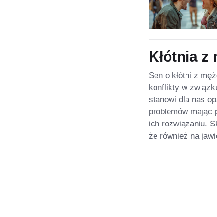
Kłótnia z
Sen o kłótni z mę
konflikty w związk
stanowi dla nas o
problemów mając pe
ich rozwiązaniu. S
że również na jawi