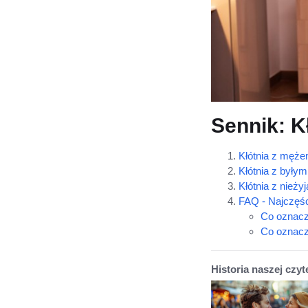
Sennik: K
Kłótnia z męże
Kłótnia z był
Kłótnia z nie
FAQ - Najczęśc
Co oznacz
Co oznacz
Historia naszej czyt