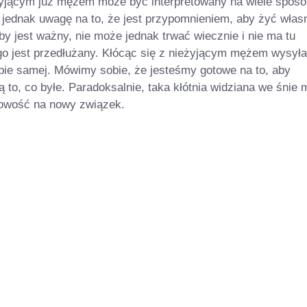
eżyjącym już mężem może być interpretowany na wiele spos
 jednak uwagę na to, że jest przypomnieniem, aby żyć wła
y jest ważny, nie może jednak trwać wiecznie i nie ma tu
go jest przedłużany. Kłócąc się z nieżyjącym mężem wysył
ebie samej. Mówimy sobie, że jesteśmy gotowe na to, aby
 to, co byłe. Paradoksalnie, taka kłótnia widziana we śnie
owość na nowy związek.