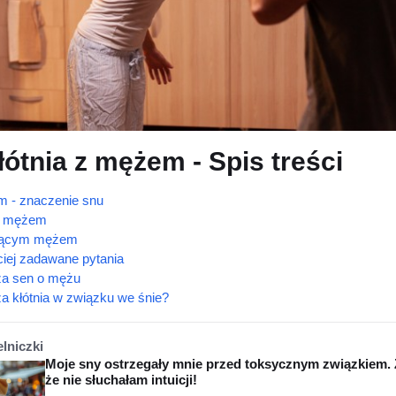
łótnia z mężem - Spis treści
m - znaczenie snu
ym mężem
żyjącym mężem
iej zadawane pytania
a sen o mężu
a kłótnia w związku we śnie?
elniczki
Moje sny ostrzegały mnie przed toksycznym związkiem. 
że nie słuchałam intuicji!