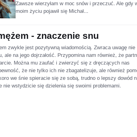
Zawsze wierzyłam w moc snów i przeczuć. Ale gdy 
moim życiu pojawił się Michał...
 mężem - znaczenie snu
żem zwykle jest pozytywną wiadomością. Zwraca uwagę nie
u, ale na jego dojrzałość. Przypomina nam również, że partn
parcie. Można mu zaufać i zwierzyć się z dręczących nas
wność, że nie tylko ich nie zbagatelizuje, ale również po
koro we śnie spieracie się ze sobą, trudno o lepszy dowód n
e nie wstydzicie się dzielenia się swoimi problemami.