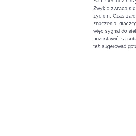
Sen o kłótni z ni
Zwykle zwraca się
życiem. Czas żałob
znaczenia, dlacze
więc sygnał do si
pozostawić za sobą
też sugerować got