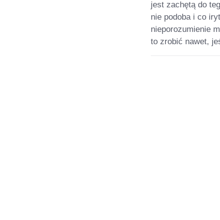
jest zachętą do te
nie podoba i co iry
nieporozumienie m
to zrobić nawet, j