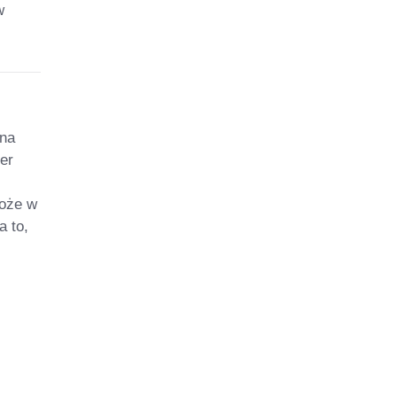
w
 na
er
może w
a to,