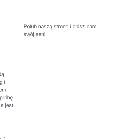
Polub naszą stronę i opisz nam
swój sen!
dą
g i
żem
 próbę
e jest