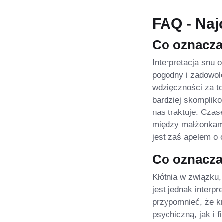
FAQ - Naj
Co oznacza
Interpretacja snu 
pogodny i zadowol
wdzięczności za to
bardziej skompliko
nas traktuje. Cza
między małżonkami
jest zaś apelem o 
Co oznacza
Kłótnia w związku
jest jednak interp
przypomnieć, że k
psychiczną, jak i 