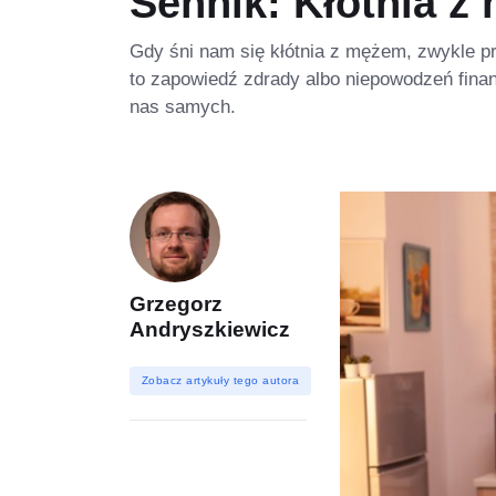
Sennik: Kłótnia z
Gdy śni nam się kłótnia z mężem, zwykle pr
to zapowiedź zdrady albo niepowodzeń fina
nas samych.
Grzegorz
Andryszkiewicz
Zobacz artykuły tego autora