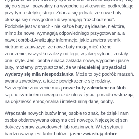
się do stopy i pozwalały na wygodne użytkowanie, podkreślając
przy tym estetykę stroju. Zdarza się jednak, że nowe buty
okazują się niewygodne lub wymagają "rozchodzenia".
Podobnie jest w snach - nie każde buty są idealne, niektóre,
mimo że nowe, wymagają odpowiedniego przygotowania, a
nawet obróbki.Analizując informacje, jakie zawiera sennik
nietrudno zauważyć, że nowe buty mogą mieć różne
znaczenie, wszystko zależy od tego, w jakiej sytuacji zostały
one użyte. Jeśli osoba śniąca zakłada nowe, wygodne i jasne
buty, możemy przypuszczać, że
w niedalekiej przyszłości
wydarzy się miła niespodzianka
. Może to być podróż marzeń,
awans zawodowy, a także powiększenie się rodziny.
Szczególne znaczenie mają
nowe buty zakładane na ślub
-
są one symbolem nowego rozdziału w życiu, ponadto wskazują
na dojrzałość emocjonalną i intelektualną danej osoby.
Wręczanie nowych butów innej osobie to znak, że dzięki nam
osoba obdarowywana otrzyma coś nowego. Najczęściej sen
dotyczy spraw zawodowych lub rodzinnych. W tej sytuacji
bardzo ważny jest kolor butów -
jasne zwiastują dobre