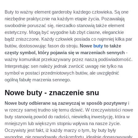
Buty to ważny element garderoby każdego człowieka. Są one
niezbędne praktycznie na każdym etapie życia. Pozawalają
swobodnie poruszać się, nierzadko stanowią także element
estetyczny. Mogą być wygodne lub zbyt ciasne, eleganckie
bądź zniszczone. Każdy człowiek posiada co najmniej kilka par
butów, dostosowując fason do stroju.
Nowe
buty
to także
częsty symbol, który pojawia się w marzeniach sennych
-
ważny komunikat przekazywany przez naszą podświadomość.
Interpretując sen należy jednak zwrócić uwagę nie tylko na
symbol w postaci przedmiotowych butów, ale uwzględnić
ogólną fabułę marzenia sennego.
Nowe buty - znaczenie snu
Nowe buty odbierane są zazwyczaj w sposób pozytywny
i
w rzeczy samej trudno się temu dziwić. W rzeczywistości nowe
buty stanowią powód do radości, niewielką inwestycję, która w
mniejszym lub większym stopniu wpływa na nasze życie.
Oczywisty jest fakt, iż każdy marzy o tym, by buty były
wygodne, nie powodowały dyskomfortu, idealnie dopasowywały