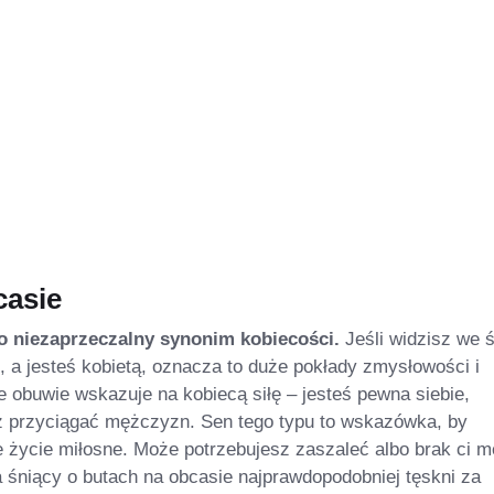
casie
o niezaprzeczalny synonim kobiecości.
Jeśli widzisz we ś
e, a jesteś kobietą, oznacza to duże pokłady zmysłowości i
e obuwie wskazuje na kobiecą siłę – jesteś pewna siebie,
z przyciągać mężczyzn. Sen tego typu to wskazówka, by
 życie miłosne. Może potrzebujesz zaszaleć albo brak ci m
śniący o butach na obcasie najprawdopodobniej tęskni za