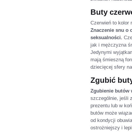
Buty czerw
Czerwień to kolor 
Znaczenie snu o 
seksualności.
Cze
jak i mężczyzna śn
Jedynymi wyjątkami
mają śmieszną for
dziecięcej sfery n
Zgubić but
Zgubienie butów 
szczególnie, jeśl
prezentu lub w koń
butów może wiązać
od kondycji obuwia
ostrożniejszy i lep