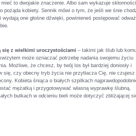
 mieć to dwojakie znaczenie. Albo sam wykazuje skłonnośc
o pożąda kobiety. Sennik mówi o tym, że jeśli we śnie chod
 i wydają one głośne dźwięki, powinieneś postępować odważn
bie.
 się z wielkimi uroczystościami
– takimi jak ślub lub komu
ekwizytem może oznaczać potrzebę nadania swojemu życiu
a. Możliwe, że chcesz, by twój los był bardziej doniosły i
 się, czy obecny tryb życia nie przytłacza Cię, nie czujesz
cony. Kobieta śniąca o białych szpilkach najprawdopodobni
ostać mężatką i przygotowywać własną wyprawkę ślubną.
łych butkach w odcieniu bieli może dotyczyć zbliżającej si