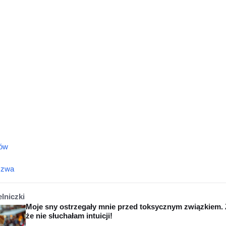
tów
szwa
elniczki
Moje sny ostrzegały mnie przed toksycznym związkiem. 
że nie słuchałam intuicji!